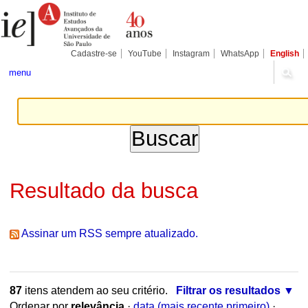
Ir
Ferramentas
Seções
para
Pessoais
o
conteúdo.
|
Cadastre-se
YouTube
Instagram
WhatsApp
English
Ir
para
menu
a
navegação
Resultado da busca
Assinar um RSS sempre atualizado.
87
itens atendem ao seu critério.
Filtrar os resultados
Ordenar por
relevância
·
data (mais recente primeiro)
·