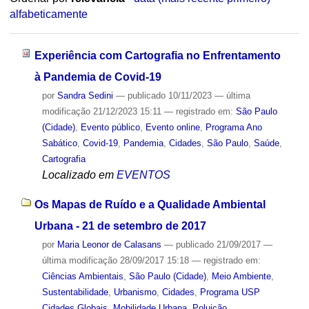
alfabeticamente
Experiência com Cartografia no Enfrentamento
à Pandemia de Covid-19
por
Sandra Sedini
—
publicado
10/11/2023
—
última
modificação
21/12/2023 15:11
— registrado em:
São Paulo
(Cidade)
,
Evento público
,
Evento online
,
Programa Ano
Sabático
,
Covid-19
,
Pandemia
,
Cidades
,
São Paulo
,
Saúde
,
Cartografia
Localizado em
EVENTOS
Os Mapas de Ruído e a Qualidade Ambiental
Urbana - 21 de setembro de 2017
por
Maria Leonor de Calasans
—
publicado
21/09/2017
—
última modificação
28/09/2017 15:18
— registrado em:
Ciências Ambientais
,
São Paulo (Cidade)
,
Meio Ambiente
,
Sustentabilidade
,
Urbanismo
,
Cidades
,
Programa USP
Cidades Globais
,
Mobilidade Urbana
,
Poluição