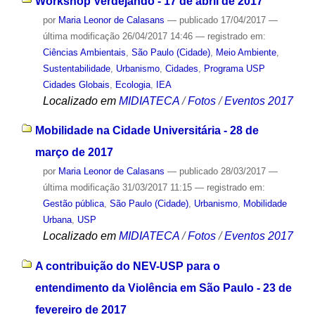
Workshop Verdejando - 17 de abril de 2017
por
Maria Leonor de Calasans
—
publicado
17/04/2017
—
última modificação
26/04/2017 14:46
— registrado em:
Ciências Ambientais
,
São Paulo (Cidade)
,
Meio Ambiente
,
Sustentabilidade
,
Urbanismo
,
Cidades
,
Programa USP
Cidades Globais
,
Ecologia
,
IEA
Localizado em
MIDIATECA
/
Fotos
/
Eventos 2017
Mobilidade na Cidade Universitária - 28 de
março de 2017
por
Maria Leonor de Calasans
—
publicado
28/03/2017
—
última modificação
31/03/2017 11:15
— registrado em:
Gestão pública
,
São Paulo (Cidade)
,
Urbanismo
,
Mobilidade
Urbana
,
USP
Localizado em
MIDIATECA
/
Fotos
/
Eventos 2017
A contribuição do NEV-USP para o
entendimento da Violência em São Paulo - 23 de
fevereiro de 2017