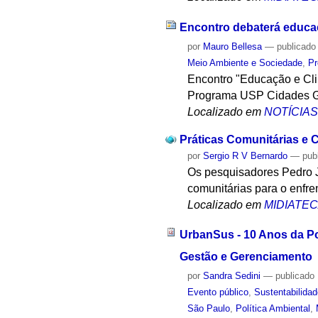
Encontro debaterá educa
por
Mauro Bellesa
—
publicado
Meio Ambiente e Sociedade
,
Pr
Encontro "Educação e Clim
Programa USP Cidades Gl
Localizado em
NOTÍCIA
Práticas Comunitárias e 
por
Sergio R V Bernardo
—
pub
Os pesquisadores Pedro J
comunitárias para o enfr
Localizado em
MIDIATE
UrbanSus - 10 Anos da Pol
Gestão e Gerenciamento
por
Sandra Sedini
—
publicado
Evento público
,
Sustentabilida
São Paulo
,
Política Ambiental
,