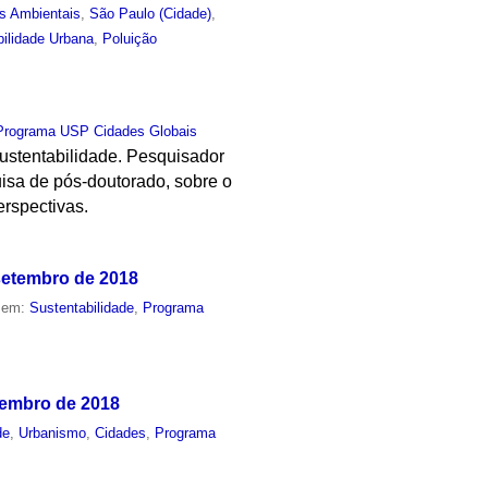
s Ambientais
,
São Paulo (Cidade)
,
ilidade Urbana
,
Poluição
Programa USP Cidades Globais
 sustentabilidade. Pesquisador
isa de pós-doutorado, sobre o
erspectivas.
 setembro de 2018
o em:
Sustentabilidade
,
Programa
tembro de 2018
de
,
Urbanismo
,
Cidades
,
Programa