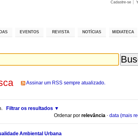
Cadastre-se
Busca
Busca
Avançad
OAS
EVENTOS
REVISTA
NOTÍCIAS
MIDIATECA
sca
Assinar um RSS sempre atualizado.
o.
Filtrar os resultados
Ordenar por
relevância
·
data (mais re
ualidade Ambiental Urbana