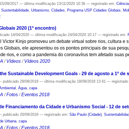
15/09/2017
—
última modificação
13/11/2020 10:36
— registrado em:
Ciência
,
Sustentabilidade
,
Urbanismo
,
Cidades
,
Programa USP Cidades Globais
,
Mob
S
obais 2020 (1º encontro)
licado
14/04/2020
—
última modificação
24/04/2020 10:17
— registrado em:
l Victor Kinjo promoveu um debate virtual sobre rios, cultura e
Globais, ele apresentou os os pontos principais de sua pesqu
 de rios, e como a pandemia do coronavírus tem afetado suas p
CA
/
Vídeos
/
Vídeos 2020
 the Sustainable Development Goals - 29 de agosto a 1º de
—
publicado
29/08/2018
—
última modificação
18/09/2018 13:41
— registrad
 Ambiental
,
Água
,
capa
CA
/
Fotos
/
Eventos 2018
e Financiamento da Cidade e Urbanismo Social - 12 de se
—
publicado
20/09/2018
— registrado em:
São Paulo (Cidade)
,
Sustentabilida
ade Urbana
,
capa
CA
/
Fotos
/
Eventos 2018