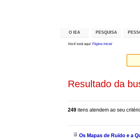
Ir
Ferramentas
Seções
para
Pessoais
o
conteúdo.
|
Ir
para
O IEA
PESQUISA
PESS
a
navegação
Você está aqui:
Página Inicial
Resultado da bu
249
itens atendem ao seu critéri
Os Mapas de Ruído e a Q