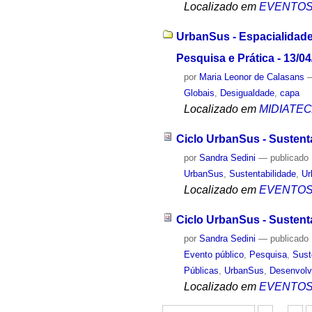
Localizado em
EVENTO
UrbanSus - Espacialidade
Pesquisa e Prática - 13/0
por
Maria Leonor de Calasans
Globais
,
Desigualdade
,
capa
Localizado em
MIDIATE
Ciclo UrbanSus - Sustent
por
Sandra Sedini
—
publicado
UrbanSus
,
Sustentabilidade
,
Ur
Localizado em
EVENTO
Ciclo UrbanSus - Sustent
por
Sandra Sedini
—
publicado
Evento público
,
Pesquisa
,
Sust
Públicas
,
UrbanSus
,
Desenvolv
Localizado em
EVENTO