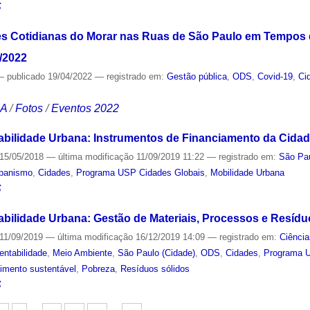
S
s Cotidianas do Morar nas Ruas de São Paulo em Tempos d
4/2022
—
publicado
19/04/2022
— registrado em:
Gestão pública
,
ODS
,
Covid-19
,
Ci
CA
/
Fotos
/
Eventos 2022
abilidade Urbana: Instrumentos de Financiamento da Cida
15/05/2018
—
última modificação
11/09/2019 11:22
— registrado em:
São Pau
banismo
,
Cidades
,
Programa USP Cidades Globais
,
Mobilidade Urbana
S
abilidade Urbana: Gestão de Materiais, Processos e Resíd
11/09/2019
—
última modificação
16/12/2019 14:09
— registrado em:
Ciência
entabilidade
,
Meio Ambiente
,
São Paulo (Cidade)
,
ODS
,
Cidades
,
Programa U
imento sustentável
,
Pobreza
,
Resíduos sólidos
S