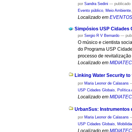
por
Sandra Sedini
—
publicado
Evento público
,
Meio Ambiente
Localizado em
EVENTO
Simpósios USP Cidades Gl
por
Sergio R V Bernardo
—
pub
O músico e cientista socia
do Programa USP Cidades 
processo de revitalização
Localizado em
MIDIATE
Linking Water Security to
por
Maria Leonor de Calasans
USP Cidades Globais
,
Política
Localizado em
MIDIATE
UrbanSus: Instrumentos d
por
Maria Leonor de Calasans
USP Cidades Globais
,
Mobilid
Localizado em
MIDIATE