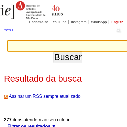
Ir
Ferramentas
Seções
para
Pessoais
o
conteúdo.
|
Cadastre-se
YouTube
Instagram
WhatsApp
English
Ir
para
menu
a
navegação
Resultado da busca
Assinar um RSS sempre atualizado.
277
itens atendem ao seu critério.
Filtrar os resultados