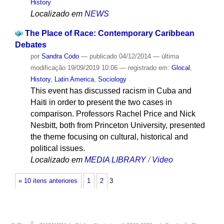
History
Localizado em
NEWS
The Place of Race: Contemporary Caribbean
Debates
por
Sandra Codo
—
publicado
04/12/2014
—
última
modificação
19/09/2019 10:06
— registrado em:
Glocal
,
History
,
Latin America
,
Sociology
This event has discussed racism in Cuba and
Haiti in order to present the two cases in
comparison. Professors Rachel Price and Nick
Nesbitt, both from Princeton University, presented
the theme focusing on cultural, historical and
political issues.
Localizado em
MEDIA LIBRARY
/
Video
« 10 itens anteriores
1
2
3
®