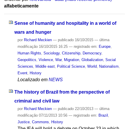
alfabeticamente
Sense of humanity and hospitality in a world of
wars and hunger
por
Richard Meckien
—
publicado
16/10/2015
—
última
modificação
16/10/2015 16:25
— registrado em:
Europe
,
Human Rights
,
Sociology
,
Citizenship
,
Democracy
,
Geopolitics
,
Violence
,
War
,
Migration
,
Globalization
,
Social
Sciences
,
Middle east
,
Political Science
,
World
,
Nationalism
,
Event
,
History
Localizado em
NEWS
The history of Brazil from the perspective of
criminal and civil law
por
Richard Meckien
—
publicado
22/10/2013
—
última
modificação
07/11/2013 10:56
— registrado em:
Brazil
,
Justice
,
Commons
,
History
The IEA will hold a debate on October 23 in which