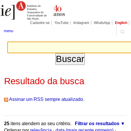
Ir
Ferramentas
Seções
para
Pessoais
o
conteúdo.
|
Cadastre-se
YouTube
Instagram
WhatsApp
English
Ir
para
menu
a
navegação
Resultado da busca
Assinar um RSS sempre atualizado.
25
itens atendem ao seu critério.
Filtrar os resultados
Ordenar por
relevância
·
data (mais recente primeiro)
·