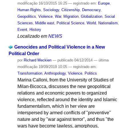
modificação
16/10/2015 16:25
— registrado em:
Europe
,
Human Rights
,
Sociology
,
Citizenship
,
Democracy
,
Geopolitics
,
Violence
,
War
,
Migration
,
Globalization
,
Social
Sciences
,
Middle east
,
Political Science
,
World
,
Nationalism
,
Event
,
History
Localizado em
NEWS
Genocides and Political Violence in a New
Political Order
por
Richard Meckien
—
publicado
04/12/2014
—
última
modificação
19/09/2019 10:05
— registrado em:
Transformation
,
Anthropology
,
Violence
,
Politics
Marina Calloni, from the University of Studies of
Milan-Bicocca, discusses the new geopolitical
relations and economic powers to organized
violence, reflected around the identity and Islamic
fundamentalism, which in her view are
interspersed by armed conflicts of "preventive"
nature and by "war against terror", and thus "the
wars have become lawless, amorphous,