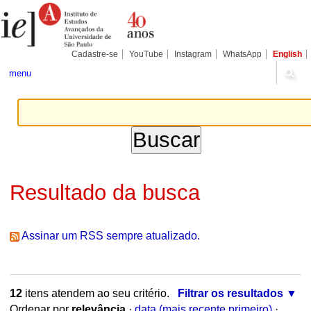
Ir
Ferramentas
Seções
para
Pessoais
o
conteúdo.
|
Cadastre-se
YouTube
Instagram
WhatsApp
English
Ir
para
menu
a
navegação
Resultado da busca
Assinar um RSS sempre atualizado.
12
itens atendem ao seu critério.
Filtrar os resultados
Ordenar por
relevância
·
data (mais recente primeiro)
·