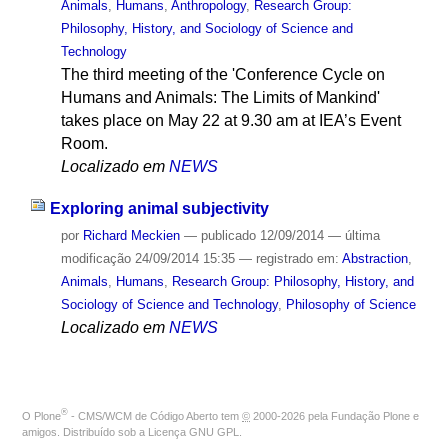
Animals
,
Humans
,
Anthropology
,
Research Group:
Philosophy, History, and Sociology of Science and
Technology
The third meeting of the 'Conference Cycle on
Humans and Animals: The Limits of Mankind'
takes place on May 22 at 9.30 am at IEA’s Event
Room.
Localizado em
NEWS
Exploring animal subjectivity
por
Richard Meckien
—
publicado
12/09/2014
—
última
modificação
24/09/2014 15:35
— registrado em:
Abstraction
,
Animals
,
Humans
,
Research Group: Philosophy, History, and
Sociology of Science and Technology
,
Philosophy of Science
Localizado em
NEWS
®
O
Plone
- CMS/WCM de Código Aberto
tem
©
2000-2026 pela
Fundação Plone
e
amigos. Distribuído sob a
Licença GNU GPL
.