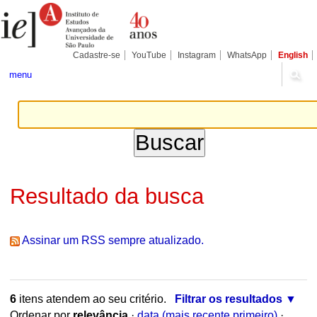
Ir
Ferramentas
Seções
para
Pessoais
o
conteúdo.
|
Cadastre-se
YouTube
Instagram
WhatsApp
English
Ir
para
menu
a
navegação
Resultado da busca
Assinar um RSS sempre atualizado.
6
itens atendem ao seu critério.
Filtrar os resultados
Ordenar por
relevância
·
data (mais recente primeiro)
·