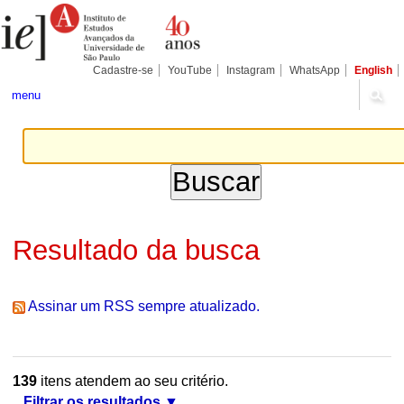
Ir
Ferramentas
Seções
para
Pessoais
o
conteúdo.
|
Cadastre-se
YouTube
Instagram
WhatsApp
English
Ir
para
menu
a
navegação
Resultado da busca
Assinar um RSS sempre atualizado.
139
itens atendem ao seu critério.
Filtrar os resultados