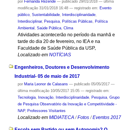
por
Fernanda Rezende
—
publicado
29/01/2018
—
última
modificação
31/01/2018 16:48
— registrado em:
Evento
público
,
Sustentabilidade
,
Interdisciplinaridade
,
Interdisciplinar
,
Pesquisa
,
Políticas Públicas
,
Política
Ambiental
,
Saúde Pública
,
Clima
Atividades acontecerão no período da manhã e
tarde do dia 20 de fevereiro, no IEA e na
Faculdade de Saúde Pública da USP,
Localizado em
NOTÍCIAS
Engenheiros, Doutores e Desenvolvimento
Industrial- 05 de maio de 2017
por
Maria Leonor de Calasans
—
publicado
05/05/2017
—
última modificação
10/05/2017 15:05
— registrado em:
Tecnologia
,
Inovação
,
Interdisciplinaridade
,
Pesquisa
,
Grupo
de Pesquisa Observatório da Inovação e Competitividade -
NAP
,
Professores Visitantes
Localizado em
MIDIATECA
/
Fotos
/
Eventos 2017
Escola sem Partido ou sem Autonomia? O