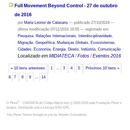
Full Movement Beyond Control - 27 de outubro
de 2016
por
Maria Leonor de Calasans
—
publicado
27/10/2016
—
última modificação
07/11/2016 10:05
— registrado em:
Pesquisa
,
Relações Internacionais
,
Interdisciplinaridade
,
Migração
,
Geopolítica
,
Mudanças Globais
,
Ecossistemas
,
Cidades
,
Economia
,
Energia
,
Direito
,
Indústria
,
Comunicação
Localizado em
MIDIATECA
/
Fotos
/
Eventos 2016
« 10 itens anteriores
1
…
3
4
5
Próximos 10 itens »
6
7
8
9
…
14
®
O
Plone
- CMS/WCM de Código Aberto
tem
©
2000-2026 pela
Fundação Plone
e
amigos. Distribuído sob a
Licença GNU GPL
.
This Plone Theme brought to you by
Simples Consultoria
.