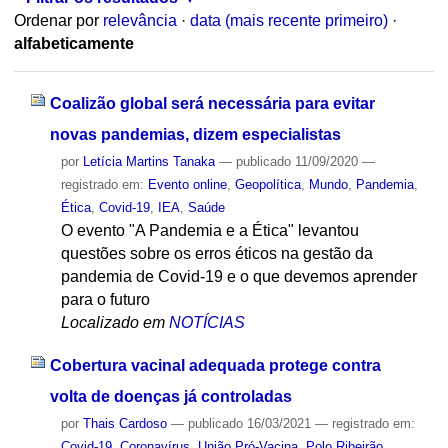
Ordenar por
relevância
·
data (mais recente primeiro)
·
alfabeticamente
Coalizão global será necessária para evitar
novas pandemias, dizem especialistas
por
Letícia Martins Tanaka
—
publicado
11/09/2020
—
registrado em:
Evento online
,
Geopolítica
,
Mundo
,
Pandemia
,
Ética
,
Covid-19
,
IEA
,
Saúde
O evento "A Pandemia e a Ética" levantou
questões sobre os erros éticos na gestão da
pandemia de Covid-19 e o que devemos aprender
para o futuro
Localizado em
NOTÍCIAS
Cobertura vacinal adequada protege contra
volta de doenças já controladas
por
Thais Cardoso
—
publicado
16/03/2021
— registrado em:
Covid-19
,
Coronavírus
,
União Pró-Vacina
,
Polo Ribeirão