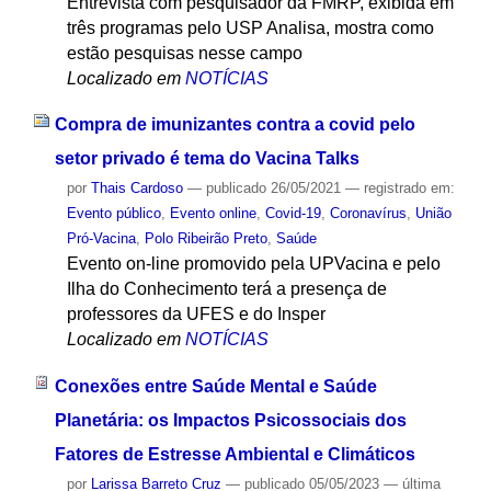
Entrevista com pesquisador da FMRP, exibida em
três programas pelo USP Analisa, mostra como
estão pesquisas nesse campo
Localizado em
NOTÍCIAS
Compra de imunizantes contra a covid pelo
setor privado é tema do Vacina Talks
por
Thais Cardoso
—
publicado
26/05/2021
— registrado em:
Evento público
,
Evento online
,
Covid-19
,
Coronavírus
,
União
Pró-Vacina
,
Polo Ribeirão Preto
,
Saúde
Evento on-line promovido pela UPVacina e pelo
Ilha do Conhecimento terá a presença de
professores da UFES e do Insper
Localizado em
NOTÍCIAS
Conexões entre Saúde Mental e Saúde
Planetária: os Impactos Psicossociais dos
Fatores de Estresse Ambiental e Climáticos
por
Larissa Barreto Cruz
—
publicado
05/05/2023
—
última