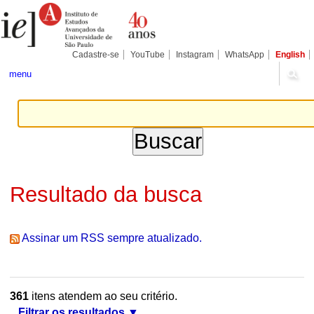
Ir
Ferramentas
Seções
para
Pessoais
o
conteúdo.
|
Cadastre-se
YouTube
Instagram
WhatsApp
English
Ir
para
menu
a
navegação
Resultado da busca
Assinar um RSS sempre atualizado.
361
itens atendem ao seu critério.
Filtrar os resultados