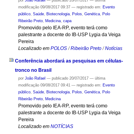
por
João Rafael
—
publicado
20/07/2017
—
última
modificação
09/08/2017 09:37
— registrado em:
Evento
público
,
Saúde
,
Biotecnologia
,
Polos
,
Genética
,
Polo
Ribeirão Preto
,
Medicina
,
capa
Promovido pelo IEA-RP, evento terá como
palestrante a docente do IB-USP Lygia da Veiga
Pereira
Localizado em
POLOS
/
Ribeirão Preto
/
Notícias
Conferência abordará as pesquisas em células-
tronco no Brasil
por
João Rafael
—
publicado
20/07/2017
—
última
modificação
09/08/2017 09:41
— registrado em:
Evento
público
,
Saúde
,
Biotecnologia
,
Polos
,
Genética
,
Polo
Ribeirão Preto
,
Medicina
Promovido pelo IEA-RP, evento terá como
palestrante a docente do IB-USP Lygia da Veiga
Pereira
Localizado em
NOTÍCIAS