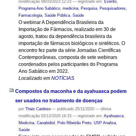
modificação
08/03/2023 12:23
— registrado em:
Evento
,
Programa Ano Sabático
,
medicina
,
Pesquisa
,
Pesquisadores
,
Farmacologia
,
Saúde Pública
,
Saúde
O webinar A Dependência Brasileira da
Importação de Fármacos, realizado em 30 de
agosto, tratou da dependência brasileira da
importação de fármacos biológicos e sintéticos. O
encontro fez parte da série Jornadas Científicas
Contemporâneas, composta de sete webinars
coordenados pelos participantes do Programa
Ano Sabático em 2022.
Localizado em
NOTÍCIAS
Compostos da maconha e da ayahuasca podem
ser usados no tratamento de doenças
por
Thais Cardoso
—
publicado
25/11/2020
—
última
modificação
02/12/2020 16:33
— registrado em:
Ayahuasca
,
Medicina
,
Canabidiol
,
Polo Ribeirão Preto
,
USP Analisa
,
Saúde