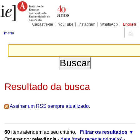
Ir
Ferramentas
Seções
para
Pessoais
o
conteúdo.
|
Cadastre-se
YouTube
Instagram
WhatsApp
English
Ir
para
menu
a
navegação
Resultado da busca
Assinar um RSS sempre atualizado.
60
itens atendem ao seu critério.
Filtrar os resultados
Ordenar por
relevância
·
data (mais recente primeiro)
·