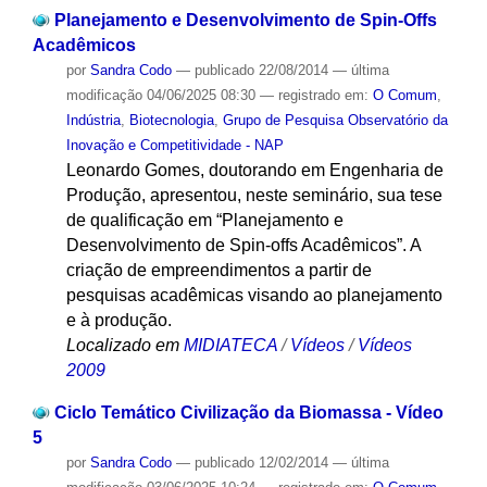
Planejamento e Desenvolvimento de Spin-Offs
Acadêmicos
por
Sandra Codo
—
publicado
22/08/2014
—
última
modificação
04/06/2025 08:30
— registrado em:
O Comum
,
Indústria
,
Biotecnologia
,
Grupo de Pesquisa Observatório da
Inovação e Competitividade - NAP
Leonardo Gomes, doutorando em Engenharia de
Produção, apresentou, neste seminário, sua tese
de qualificação em “Planejamento e
Desenvolvimento de Spin-offs Acadêmicos”. A
criação de empreendimentos a partir de
pesquisas acadêmicas visando ao planejamento
e à produção.
Localizado em
MIDIATECA
/
Vídeos
/
Vídeos
2009
Ciclo Temático Civilização da Biomassa - Vídeo
5
por
Sandra Codo
—
publicado
12/02/2014
—
última