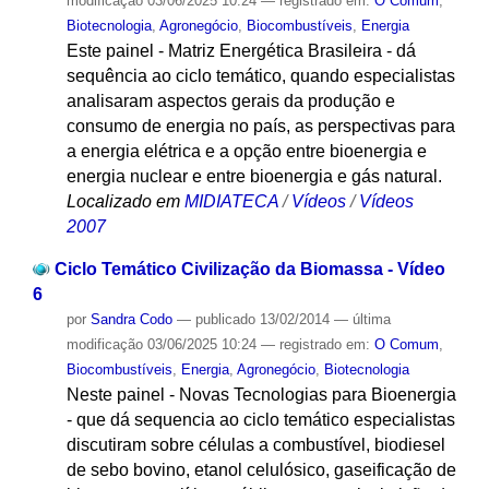
modificação
03/06/2025 10:24
— registrado em:
O Comum
,
Biotecnologia
,
Agronegócio
,
Biocombustíveis
,
Energia
Este painel - Matriz Energética Brasileira - dá
sequência ao ciclo temático, quando especialistas
analisaram aspectos gerais da produção e
consumo de energia no país, as perspectivas para
a energia elétrica e a opção entre bioenergia e
energia nuclear e entre bioenergia e gás natural.
Localizado em
MIDIATECA
/
Vídeos
/
Vídeos
2007
Ciclo Temático Civilização da Biomassa - Vídeo
6
por
Sandra Codo
—
publicado
13/02/2014
—
última
modificação
03/06/2025 10:24
— registrado em:
O Comum
,
Biocombustíveis
,
Energia
,
Agronegócio
,
Biotecnologia
Neste painel - Novas Tecnologias para Bioenergia
- que dá sequencia ao ciclo temático especialistas
discutiram sobre células a combustível, biodiesel
de sebo bovino, etanol celulósico, gaseificação de