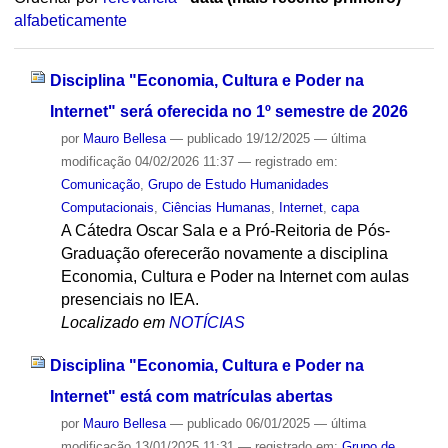
alfabeticamente
Disciplina "Economia, Cultura e Poder na
Internet" será oferecida no 1º semestre de 2026
por
Mauro Bellesa
—
publicado
19/12/2025
—
última
modificação
04/02/2026 11:37
— registrado em:
Comunicação
,
Grupo de Estudo Humanidades
Computacionais
,
Ciências Humanas
,
Internet
,
capa
A Cátedra Oscar Sala e a Pró-Reitoria de Pós-
Graduação oferecerão novamente a disciplina
Economia, Cultura e Poder na Internet com aulas
presenciais no IEA.
Localizado em
NOTÍCIAS
Disciplina "Economia, Cultura e Poder na
Internet" está com matrículas abertas
por
Mauro Bellesa
—
publicado
06/01/2025
—
última
modificação
13/01/2025 11:31
— registrado em:
Grupo de