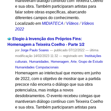
mantiveram diálogo contínuo com Teixeira Coelho
e sua obra. Também participaram artistas para
falar sobre obras específicas, abarcando
diferentes campos do conhecimento.
Localizado em
MIDIATECA
/
Vídeos
/
Vídeos
2022
Elogio à Invenção dos Próprios Fins:
Homenagem a Teixeira Coelho - Parte 1/2
por
Jorge Paulo Soares
—
publicado
07/12/2022
—
última
modificação
14/02/2023 11:32
— registrado em:
Instituições
culturais
,
Humanidades
,
Homenagem
,
Arte
,
Grupo de Estudo
Humanidades Computacionais
Homenagem ao intelectual que morreu em junho
de 2022, com o objetivo de mostrar que a partida
precoce não encerra o diálogo que sua obra
potencializa, mas instiga a novos
desdobramentos. O evento recebeu colegas que
mantiveram diálogo contínuo com Teixeira Coelho
e sua obra. Também participaram artistas para