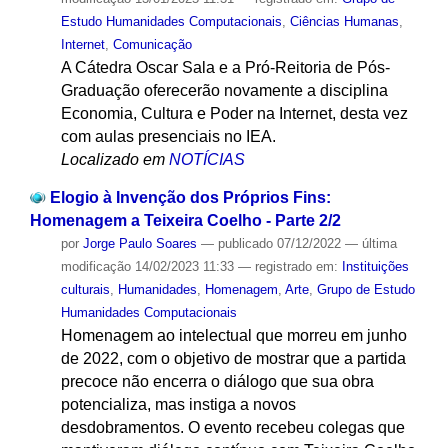
Estudo Humanidades Computacionais
,
Ciências Humanas
,
Internet
,
Comunicação
A Cátedra Oscar Sala e a Pró-Reitoria de Pós-
Graduação oferecerão novamente a disciplina
Economia, Cultura e Poder na Internet, desta vez
com aulas presenciais no IEA.
Localizado em
NOTÍCIAS
Elogio à Invenção dos Próprios Fins:
Homenagem a Teixeira Coelho - Parte 2/2
por
Jorge Paulo Soares
—
publicado
07/12/2022
—
última
modificação
14/02/2023 11:33
— registrado em:
Instituições
culturais
,
Humanidades
,
Homenagem
,
Arte
,
Grupo de Estudo
Humanidades Computacionais
Homenagem ao intelectual que morreu em junho
de 2022, com o objetivo de mostrar que a partida
precoce não encerra o diálogo que sua obra
potencializa, mas instiga a novos
desdobramentos. O evento recebeu colegas que