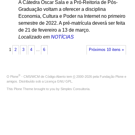
A Cátedra Oscar Sala e a Pró-Reitoria de Pós-
Graduação voltam a oferecer a disciplina
Economia, Cultura e Poder na Internet no primeiro
semestre de 2022. A pré-matrícula deverá ser feita
de 21 de fevereiro a 13 de março.
Localizado em
NOTÍCIAS
1
2
3
4
…
6
Próximos 10 itens »
®
O
Plone
- CMS/WCM de Código Aberto
tem
©
2000-2026 pela
Fundação Plone
e
amigos. Distribuído sob a
Licença GNU GPL
.
This Plone Theme brought to you by
Simples Consultoria
.