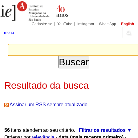
Ir
Ferramentas
Seções
para
Pessoais
o
conteúdo.
|
Cadastre-se
YouTube
Instagram
WhatsApp
English
Ir
para
menu
a
navegação
Resultado da busca
Assinar um RSS sempre atualizado.
56
itens atendem ao seu critério.
Filtrar os resultados
Ordenar por
relevância
·
data (mais recente primeiro)
·