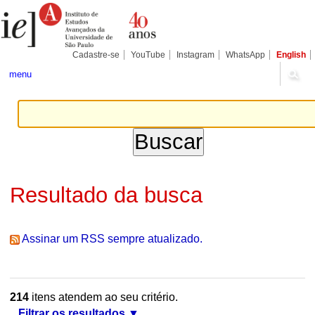
Ir
Ferramentas
Seções
para
Pessoais
o
conteúdo.
|
Cadastre-se
YouTube
Instagram
WhatsApp
English
Ir
para
menu
a
navegação
Resultado da busca
Assinar um RSS sempre atualizado.
214
itens atendem ao seu critério.
Filtrar os resultados