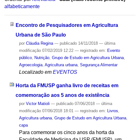
alfabeticamente
Encontro de Pesquisadores em Agricultura
Urbana de São Paulo
por
Cláudia Regina
—
publicado
14/11/2018
—
última
modificação
07/02/2019 12:22
— registrado em:
Evento
público
,
Nutrição
,
Grupo de Estudo em Agricultura Urbana
,
Agroecologia
,
Agricultura urbana
,
Segurança Alimentar
Localizado em
EVENTOS
Horta da FMUSP ganha livro de receitas em
comemoração aos 5 anos de existência
por
Victor Matioli
—
publicado
07/06/2018
—
última
modificação
07/06/2018 18:01
— registrado em:
Livros
,
Agricultura urbana
,
Grupo de Estudo em Agricultura Urbana
,
capa
Para comemorar os cinco anos da horta da
Faculdade de Medicina da USP (FMUSP), um