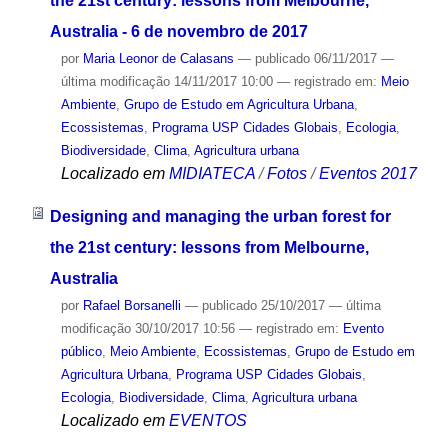
the 21st century: lessons from Melbourne,
Australia - 6 de novembro de 2017
por
Maria Leonor de Calasans
—
publicado
06/11/2017
—
última modificação
14/11/2017 10:00
— registrado em:
Meio
Ambiente
,
Grupo de Estudo em Agricultura Urbana
,
Ecossistemas
,
Programa USP Cidades Globais
,
Ecologia
,
Biodiversidade
,
Clima
,
Agricultura urbana
Localizado em
MIDIATECA
/
Fotos
/
Eventos 2017
Designing and managing the urban forest for
the 21st century: lessons from Melbourne,
Australia
por
Rafael Borsanelli
—
publicado
25/10/2017
—
última
modificação
30/10/2017 10:56
— registrado em:
Evento
público
,
Meio Ambiente
,
Ecossistemas
,
Grupo de Estudo em
Agricultura Urbana
,
Programa USP Cidades Globais
,
Ecologia
,
Biodiversidade
,
Clima
,
Agricultura urbana
Localizado em
EVENTOS