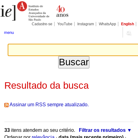
Ir
Ferramentas
Seções
para
Pessoais
o
conteúdo.
|
Cadastre-se
YouTube
Instagram
WhatsApp
English
Ir
para
menu
a
navegação
Resultado da busca
Assinar um RSS sempre atualizado.
33
itens atendem ao seu critério.
Filtrar os resultados
Ordenar por
relevância
·
data (mais recente primeiro)
·