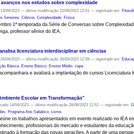
ia avanços nos estudos sobre complexidade
13/09/2023
—
última modificação
22/09/2023 13:51
— registrado em:
Filosof
es Seniores
,
Ciência
,
Complexidade
,
Física
embro 1ª temporada da Série de Conversas sobre Complexidad
iga, professor sênior do IEA.
S
nalisa licenciatura interdisciplinar em ciências
24/04/2023
—
última modificação
26/04/2023 12:59
— registrado em:
Educa
ção Básica
,
Ensino Básico
,
Ensino Médio
,
capa
companhara e avaliará a implantação do cursos Licenciatura In
S
Ambiente Escolar em Transformação"
icado
14/04/2023
—
última modificação
28/08/2023 12:52
— registrado em:
G
des
,
Programa Ano Sabático
,
Livros
reúne os trabalhos apresentados em evento realizado no IEA e
nhecimento, profissionais do mercado e estudantes da educação
inado à formação das novas gerações. A partir de uma perspecti