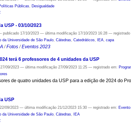
Políticas Públicas
,
Desigualdade
S
da USP - 03/10/2023
—
publicado
17/10/2023
—
última modificação
17/10/2023 16:28
— registrad
o da Universidade de São Paulo
,
Cátedras
,
Catedráticos
,
IEA
,
capa
CA
/
Fotos
/
Eventos 2023
24 terá 6 professores de 4 unidades da USP
27/09/2023
—
última modificação
27/09/2023 11:25
— registrado em:
Progra
ores
ssores de quatro unidades da USP para a edição de 2024 do Pr
S
 da USP
22/09/2023
—
última modificação
21/12/2023 15:30
— registrado em:
Evento
o da Universidade de São Paulo
,
Cátedras
,
IEA
S