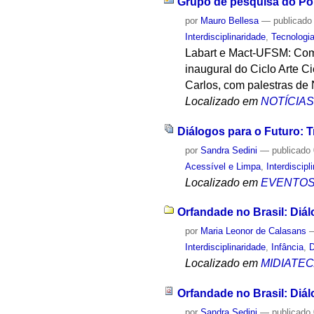
Grupo de pesquisa do Polo
por
Mauro Bellesa
—
publicado
Interdisciplinaridade
,
Tecnologi
Labart e Mact-UFSM: Comp
inaugural do Ciclo Arte C
Carlos, com palestras de
Localizado em
NOTÍCIA
Diálogos para o Futuro: 
por
Sandra Sedini
—
publicado
Acessível e Limpa
,
Interdiscipl
Localizado em
EVENTO
Orfandade no Brasil: Diálo
por
Maria Leonor de Calasans
Interdisciplinaridade
,
Infância
,
D
Localizado em
MIDIATE
Orfandade no Brasil: Diálo
por
Sandra Sedini
—
publicado