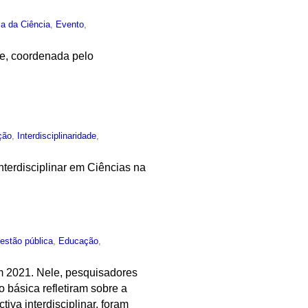
ia da Ciência
,
Evento
,
e, coordenada pelo
ção
,
Interdisciplinaridade
,
terdisciplinar em Ciências na
estão pública
,
Educação
,
m 2021. Nele, pesquisadores
 básica refletiram sobre a
va interdisciplinar, foram