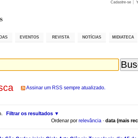
Cadastre-se
Busca
Busca
Avançad
OAS
EVENTOS
REVISTA
NOTÍCIAS
MIDIATECA
sca
Assinar um RSS sempre atualizado.
o.
Filtrar os resultados
Ordenar por
relevância
·
data (mais rec