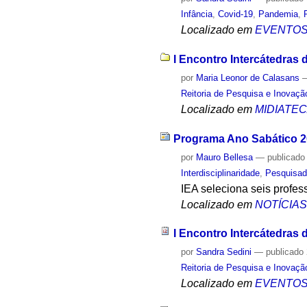
Infância
,
Covid-19
,
Pandemia
,
Localizado em
EVENTO
I Encontro Intercátedras 
por
Maria Leonor de Calasans
Reitoria de Pesquisa e Inovaçã
Localizado em
MIDIATE
Programa Ano Sabático 20
por
Mauro Bellesa
—
publicado
Interdisciplinaridade
,
Pesquisad
IEA seleciona seis profe
Localizado em
NOTÍCIA
I Encontro Intercátedras
por
Sandra Sedini
—
publicado
Reitoria de Pesquisa e Inovaçã
Localizado em
EVENTO