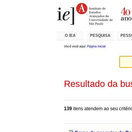
Ir
Ferramentas
Seções
para
Pessoais
o
conteúdo.
|
Ir
para
a
O IEA
PESQUISA
PESS
navegação
Você está aqui:
Página Inicial
Resultado da bu
139
itens atendem ao seu critéri