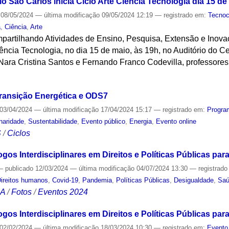
 São Carlos inicia Ciclo Arte Ciência Tecnologia dia 15 de
08/05/2024
—
última modificação
09/05/2024 12:19
— registrado em:
Tecnoc
a
,
Ciência
,
Arte
artilhando Atividades de Ensino, Pesquisa, Extensão e Inova
iência Tecnologia, no dia 15 de maio, às 19h, no Auditório do 
 Nara Cristina Santos e Fernando Franco Codevilla, professor
S
Transição Energética e ODS7
03/04/2024
—
última modificação
17/04/2024 15:17
— registrado em:
Progra
inaridade
,
Sustentabilidade
,
Evento público
,
Energia
,
Evento online
S
/
Ciclos
gos Interdisciplinares em Direitos e Políticas Públicas para 
—
publicado
12/03/2024
—
última modificação
04/07/2024 13:30
— registrad
ireitos humanos
,
Covid-19
,
Pandemia
,
Políticas Públicas
,
Desigualdade
,
Sa
CA
/
Fotos
/
Eventos 2024
gos Interdisciplinares em Direitos e Políticas Públicas para
02/02/2024
—
última modificação
18/03/2024 10:30
— registrado em:
Evento