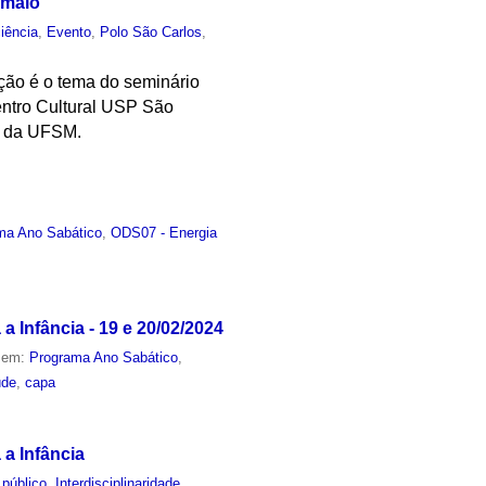
 maio
iência
,
Evento
,
Polo São Carlos
,
ção é o tema do seminário
Centro Cultural USP São
es da UFSM.
ma Ano Sabático
,
ODS07 - Energia
a Infância - 19 e 20/02/2024
o em:
Programa Ano Sabático
,
úde
,
capa
 a Infância
 público
,
Interdisciplinaridade
,