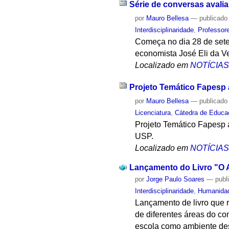
Série de conversas aval
por
Mauro Bellesa
—
publicado
Interdisciplinaridade
,
Professor
Começa no dia 28 de set
economista José Eli da Ve
Localizado em
NOTÍCIA
Projeto Temático Fapesp a
por
Mauro Bellesa
—
publicado
Licenciatura
,
Cátedra de Educa
Projeto Temático Fapesp a
USP.
Localizado em
NOTÍCIA
Lançamento do Livro "O 
por
Jorge Paulo Soares
—
publ
Interdisciplinaridade
,
Humanida
Lançamento de livro que 
de diferentes áreas do co
escola como ambiente dest