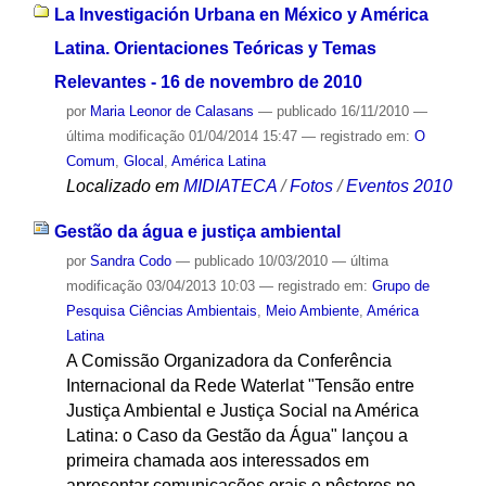
La Investigación Urbana en México y América
Latina. Orientaciones Teóricas y Temas
Relevantes - 16 de novembro de 2010
por
Maria Leonor de Calasans
—
publicado
16/11/2010
—
última modificação
01/04/2014 15:47
— registrado em:
O
Comum
,
Glocal
,
América Latina
Localizado em
MIDIATECA
/
Fotos
/
Eventos 2010
Gestão da água e justiça ambiental
por
Sandra Codo
—
publicado
10/03/2010
—
última
modificação
03/04/2013 10:03
— registrado em:
Grupo de
Pesquisa Ciências Ambientais
,
Meio Ambiente
,
América
Latina
A Comissão Organizadora da Conferência
Internacional da Rede Waterlat "Tensão entre
Justiça Ambiental e Justiça Social na América
Latina: o Caso da Gestão da Água" lançou a
primeira chamada aos interessados em
apresentar comunicações orais e pôsteres no