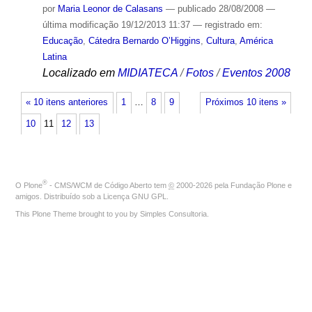
por
Maria Leonor de Calasans
—
publicado
28/08/2008
—
última modificação
19/12/2013 11:37
— registrado em:
Educação
,
Cátedra Bernardo O’Higgins
,
Cultura
,
América
Latina
Localizado em
MIDIATECA
/
Fotos
/
Eventos 2008
« 10 itens anteriores
1
…
8
9
Próximos 10 itens »
10
11
12
13
®
O
Plone
- CMS/WCM de Código Aberto
tem
©
2000-2026 pela
Fundação Plone
e
amigos. Distribuído sob a
Licença GNU GPL
.
This Plone Theme brought to you by
Simples Consultoria
.