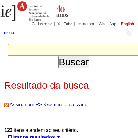
Ir
Ferramentas
Seções
para
Pessoais
o
conteúdo.
|
Cadastre-se
YouTube
Instagram
WhatsApp
English
Ir
para
menu
a
navegação
Resultado da busca
Assinar um RSS sempre atualizado.
123
itens atendem ao seu critério.
Filtrar os resultados