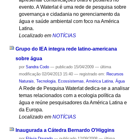
evento. A Waterlat é uma rede de pesquisa sobre
governança e cidadania no gerenciamento da
água e saúde ambiental com foco na América
Latina.
Localizado em
NOTÍCIAS
Grupo do IEA integra rede latino-americana
sobre água
por
Sandra Codo
—
publicado
15/04/2009
—
última
modificação
02/04/2013 15:40
— registrado em:
Recursos
Naturais
,
Tecnologia
,
Ecossistemas
,
América Latina
,
Água
A Rede de Pesquisa Waterlat dedica-se a analisar
temas relacionados com a ecologia política da
água e reúne pesquisadores da América Latina e
da Europa.
Localizado em
NOTÍCIAS
Inaugurada a Cátedra Bernardo O'Higgins
por
Flávia Dourado
—
publicado
12/09/2008
—
última