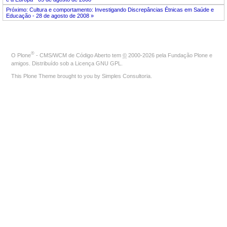
Próximo: Cultura e comportamento: Investigando Discrepâncias Étnicas em Saúde e
Educação - 28 de agosto de 2008 »
®
O
Plone
- CMS/WCM de Código Aberto
tem
©
2000-2026 pela
Fundação Plone
e
amigos. Distribuído sob a
Licença GNU GPL
.
This Plone Theme brought to you by
Simples Consultoria
.