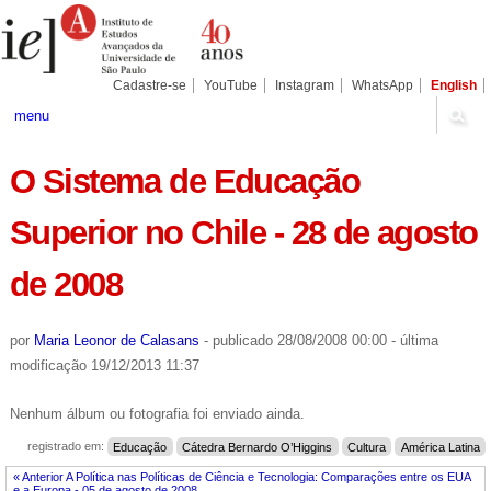
Ir
Ferramentas
para
Pessoais
o
conteúdo.
|
Cadastre-se
YouTube
Instagram
WhatsApp
English
Ir
para
menu
a
navegação
O Sistema de Educação
Superior no Chile - 28 de agosto
de 2008
por
Maria Leonor de Calasans
-
publicado
28/08/2008 00:00
-
última
modificação
19/12/2013 11:37
Nenhum álbum ou fotografia foi enviado ainda.
registrado em:
Educação
Cátedra Bernardo O’Higgins
Cultura
América Latina
« Anterior A Política nas Políticas de Ciência e Tecnologia: Comparações entre os EUA
e a Europa - 05 de agosto de 2008