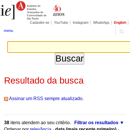
Ir
Ferramentas
Seções
para
Pessoais
o
conteúdo.
|
Cadastre-se
YouTube
Instagram
WhatsApp
English
Ir
para
menu
a
navegação
Resultado da busca
Assinar um RSS sempre atualizado.
38
itens atendem ao seu critério.
Filtrar os resultados
Ordenar por
relevância
·
data (mais recente primeiro)
·