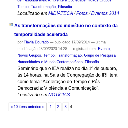
de Pesquisa Meio Ambiente e Sociedade
,
Novos Grupos
,
Tempo
,
Transformação
,
Filosofia
Localizado em
MIDIATECA
/
Fotos
/
Eventos 2014
As transformações do indivíduo no contexto da
temporalidade acelerada
por
Flávia Dourado
—
publicado
17/09/2014
—
última
modificação
25/09/2020 14:28
— registrado em:
Evento
,
Novos Grupos
,
Tempo
,
Transformação
,
Grupo de Pesquisa
Humanidades e Mundo Contemporâneo
,
Filosofia
Seminário que o IEA realiza no dia 1º de outubro,
às 14 horas, na Sala de Congregação do IRI, terá
como tema "Aceleração do Tempo e Pós-
Democracia: Violência e Comunicação".
Localizado em
NOTÍCIAS
« 10 itens anteriores
1
2
3
4