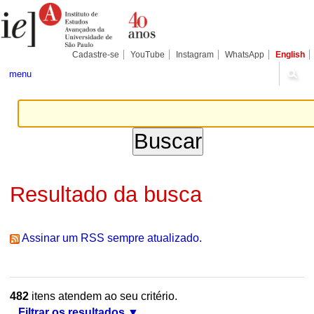
Ir
Ferramentas
Seções
para
Pessoais
o
conteúdo.
|
Cadastre-se
YouTube
Instagram
WhatsApp
English
Ir
para
menu
a
navegação
Resultado da busca
Assinar um RSS sempre atualizado.
482
itens atendem ao seu critério.
Filtrar os resultados