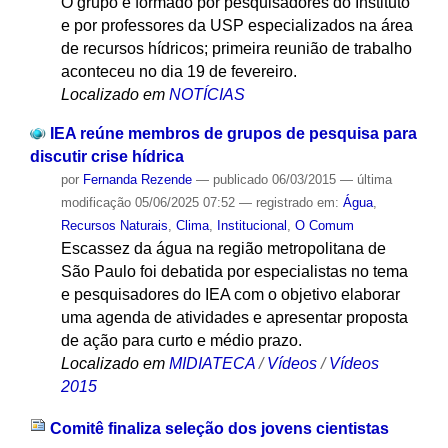
O grupo é formado por pesquisadores do Instituto
e por professores da USP especializados na área
de recursos hídricos; primeira reunião de trabalho
aconteceu no dia 19 de fevereiro.
Localizado em
NOTÍCIAS
IEA reúne membros de grupos de pesquisa para
discutir crise hídrica
por
Fernanda Rezende
—
publicado
06/03/2015
—
última
modificação
05/06/2025 07:52
— registrado em:
Água
,
Recursos Naturais
,
Clima
,
Institucional
,
O Comum
Escassez da água na região metropolitana de
São Paulo foi debatida por especialistas no tema
e pesquisadores do IEA com o objetivo elaborar
uma agenda de atividades e apresentar proposta
de ação para curto e médio prazo.
Localizado em
MIDIATECA
/
Vídeos
/
Vídeos
2015
Comitê finaliza seleção dos jovens cientistas