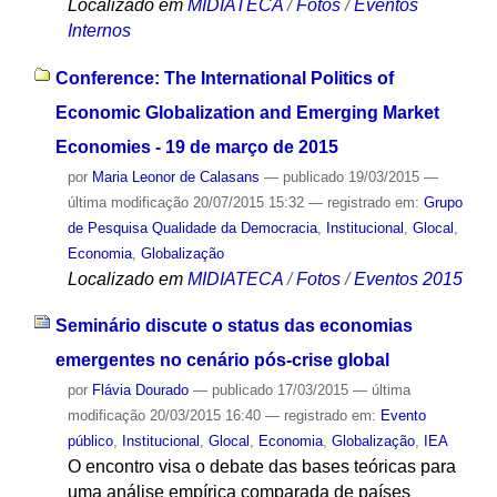
Localizado em
MIDIATECA
/
Fotos
/
Eventos
Internos
Conference: The International Politics of
Economic Globalization and Emerging Market
Economies - 19 de março de 2015
por
Maria Leonor de Calasans
—
publicado
19/03/2015
—
última modificação
20/07/2015 15:32
— registrado em:
Grupo
de Pesquisa Qualidade da Democracia
,
Institucional
,
Glocal
,
Economia
,
Globalização
Localizado em
MIDIATECA
/
Fotos
/
Eventos 2015
Seminário discute o status das economias
emergentes no cenário pós-crise global
por
Flávia Dourado
—
publicado
17/03/2015
—
última
modificação
20/03/2015 16:40
— registrado em:
Evento
público
,
Institucional
,
Glocal
,
Economia
,
Globalização
,
IEA
O encontro visa o debate das bases teóricas para
uma análise empírica comparada de países