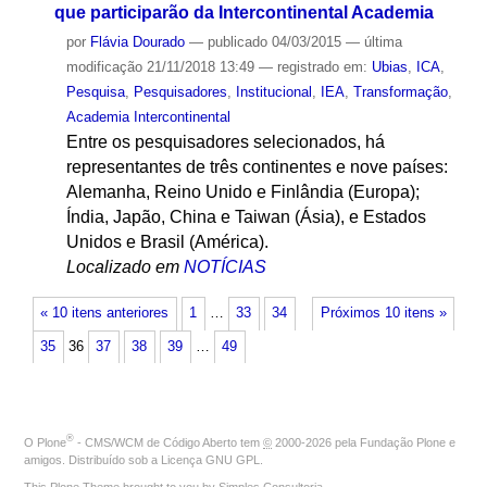
que participarão da Intercontinental Academia
por
Flávia Dourado
—
publicado
04/03/2015
—
última
modificação
21/11/2018 13:49
— registrado em:
Ubias
,
ICA
,
Pesquisa
,
Pesquisadores
,
Institucional
,
IEA
,
Transformação
,
Academia Intercontinental
Entre os pesquisadores selecionados, há
representantes de três continentes e nove países:
Alemanha, Reino Unido e Finlândia (Europa);
Índia, Japão, China e Taiwan (Ásia), e Estados
Unidos e Brasil (América).
Localizado em
NOTÍCIAS
« 10 itens anteriores
1
…
33
34
Próximos 10 itens »
35
36
37
38
39
…
49
®
O
Plone
- CMS/WCM de Código Aberto
tem
©
2000-2026 pela
Fundação Plone
e
amigos. Distribuído sob a
Licença GNU GPL
.