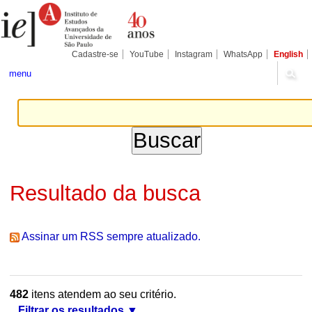
Ir
Ferramentas
Seções
para
Pessoais
o
conteúdo.
|
Cadastre-se
YouTube
Instagram
WhatsApp
English
Ir
para
menu
a
navegação
Resultado da busca
Assinar um RSS sempre atualizado.
482
itens atendem ao seu critério.
Filtrar os resultados