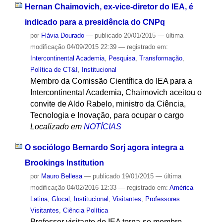
Hernan Chaimovich, ex-vice-diretor do IEA, é
indicado para a presidência do CNPq
por
Flávia Dourado
—
publicado
20/01/2015
—
última
modificação
04/09/2015 22:39
— registrado em:
Intercontinental Academia
,
Pesquisa
,
Transformação
,
Política de CT&I
,
Institucional
Membro da Comissão Científica do IEA para a
Intercontinental Academia, Chaimovich aceitou o
convite de Aldo Rabelo, ministro da Ciência,
Tecnologia e Inovação, para ocupar o cargo
Localizado em
NOTÍCIAS
O sociólogo Bernardo Sorj agora integra a
Brookings Institution
por
Mauro Bellesa
—
publicado
19/01/2015
—
última
modificação
04/02/2016 12:33
— registrado em:
América
Latina
,
Glocal
,
Institucional
,
Visitantes
,
Professores
Visitantes
,
Ciência Política
Professor visitante do IEA torna-se membro