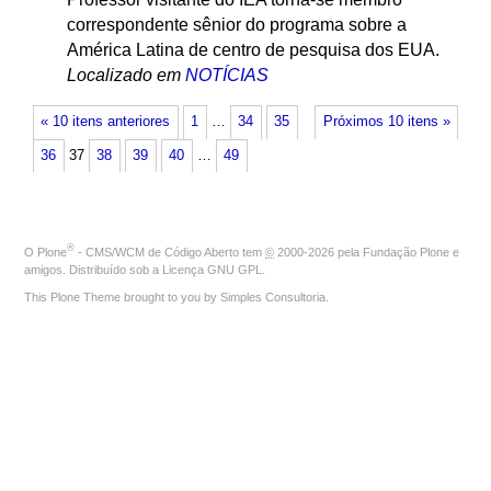
correspondente sênior do programa sobre a
América Latina de centro de pesquisa dos EUA.
Localizado em
NOTÍCIAS
« 10 itens anteriores
1
…
34
35
Próximos 10 itens »
36
37
38
39
40
…
49
®
O
Plone
- CMS/WCM de Código Aberto
tem
©
2000-2026 pela
Fundação Plone
e
amigos. Distribuído sob a
Licença GNU GPL
.
This Plone Theme brought to you by
Simples Consultoria
.