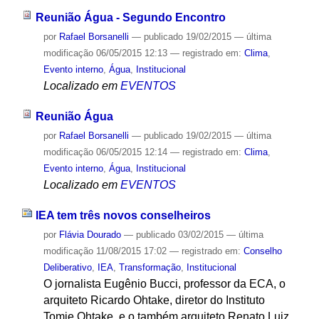
Reunião Água - Segundo Encontro
por
Rafael Borsanelli
—
publicado
19/02/2015
—
última
modificação
06/05/2015 12:13
— registrado em:
Clima
,
Evento interno
,
Água
,
Institucional
Localizado em
EVENTOS
Reunião Água
por
Rafael Borsanelli
—
publicado
19/02/2015
—
última
modificação
06/05/2015 12:14
— registrado em:
Clima
,
Evento interno
,
Água
,
Institucional
Localizado em
EVENTOS
IEA tem três novos conselheiros
por
Flávia Dourado
—
publicado
03/02/2015
—
última
modificação
11/08/2015 17:02
— registrado em:
Conselho
Deliberativo
,
IEA
,
Transformação
,
Institucional
O jornalista Eugênio Bucci, professor da ECA, o
arquiteto Ricardo Ohtake, diretor do Instituto
Tomie Ohtake, e o também arquiteto Renato Luiz