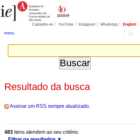
Ir
Ferramentas
Seções
para
Pessoais
o
conteúdo.
|
Cadastre-se
YouTube
Instagram
WhatsApp
English
Ir
para
menu
a
navegação
Resultado da busca
Assinar um RSS sempre atualizado.
483
itens atendem ao seu critério.
Filtrar os resultados