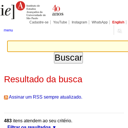
Ir
Ferramentas
Seções
para
Pessoais
o
conteúdo.
|
Cadastre-se
YouTube
Instagram
WhatsApp
English
Ir
para
menu
a
navegação
Resultado da busca
Assinar um RSS sempre atualizado.
483
itens atendem ao seu critério.
Filtrar os resultados