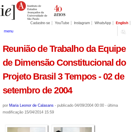
Ir
Ferramentas
Seções
para
Pessoais
o
conteúdo.
|
Cadastre-se
YouTube
Instagram
WhatsApp
English
Ir
para
menu
a
navegação
Reunião de Trabalho da Equipe
de Dimensão Constitucional do
Projeto Brasil 3 Tempos - 02 de
setembro de 2004
por
Maria Leonor de Calasans
-
publicado
04/09/2004 00:00
-
última
modificação
15/04/2014 15:59