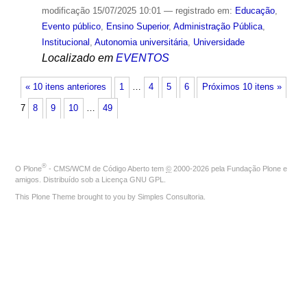
modificação
15/07/2025 10:01
— registrado em:
Educação
,
Evento público
,
Ensino Superior
,
Administração Pública
,
Institucional
,
Autonomia universitária
,
Universidade
Localizado em
EVENTOS
« 10 itens anteriores
1
…
4
5
6
Próximos 10 itens »
7
8
9
10
…
49
®
O
Plone
- CMS/WCM de Código Aberto
tem
©
2000-2026 pela
Fundação Plone
e
amigos. Distribuído sob a
Licença GNU GPL
.
This Plone Theme brought to you by
Simples Consultoria
.