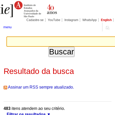
Ir
Ferramentas
Seções
para
Pessoais
o
conteúdo.
|
Cadastre-se
YouTube
Instagram
WhatsApp
English
Ir
para
menu
a
navegação
Resultado da busca
Assinar um RSS sempre atualizado.
483
itens atendem ao seu critério.
Filtrar os resultados