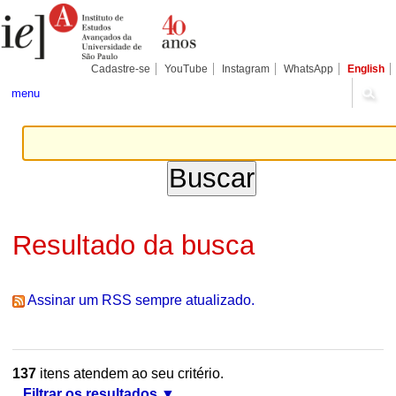
Ir
Ferramentas
Seções
para
Pessoais
o
conteúdo.
|
Cadastre-se
YouTube
Instagram
WhatsApp
English
Ir
para
menu
a
navegação
Resultado da busca
Assinar um RSS sempre atualizado.
137
itens atendem ao seu critério.
Filtrar os resultados