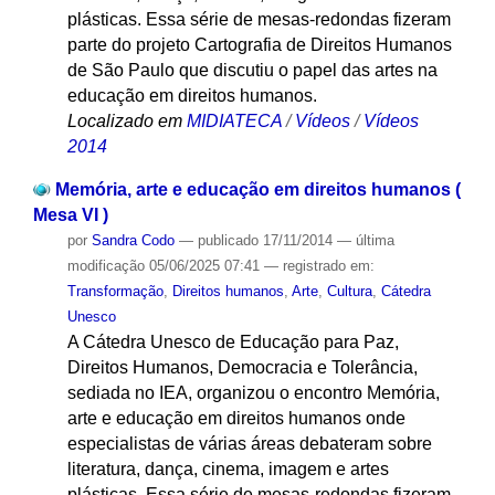
plásticas. Essa série de mesas-redondas fizeram
parte do projeto Cartografia de Direitos Humanos
de São Paulo que discutiu o papel das artes na
educação em direitos humanos.
Localizado em
MIDIATECA
/
Vídeos
/
Vídeos
2014
Memória, arte e educação em direitos humanos (
Mesa VI )
por
Sandra Codo
—
publicado
17/11/2014
—
última
modificação
05/06/2025 07:41
— registrado em:
Transformação
,
Direitos humanos
,
Arte
,
Cultura
,
Cátedra
Unesco
A Cátedra Unesco de Educação para Paz,
Direitos Humanos, Democracia e Tolerância,
sediada no IEA, organizou o encontro Memória,
arte e educação em direitos humanos onde
especialistas de várias áreas debateram sobre
literatura, dança, cinema, imagem e artes
plásticas. Essa série de mesas-redondas fizeram