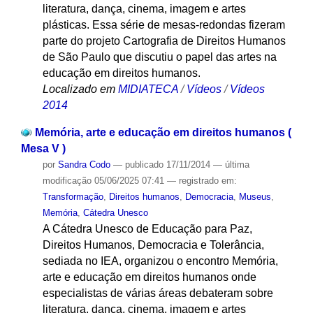
literatura, dança, cinema, imagem e artes
plásticas. Essa série de mesas-redondas fizeram
parte do projeto Cartografia de Direitos Humanos
de São Paulo que discutiu o papel das artes na
educação em direitos humanos.
Localizado em
MIDIATECA
/
Vídeos
/
Vídeos
2014
Memória, arte e educação em direitos humanos (
Mesa V )
por
Sandra Codo
—
publicado
17/11/2014
—
última
modificação
05/06/2025 07:41
— registrado em:
Transformação
,
Direitos humanos
,
Democracia
,
Museus
,
Memória
,
Cátedra Unesco
A Cátedra Unesco de Educação para Paz,
Direitos Humanos, Democracia e Tolerância,
sediada no IEA, organizou o encontro Memória,
arte e educação em direitos humanos onde
especialistas de várias áreas debateram sobre
literatura, dança, cinema, imagem e artes