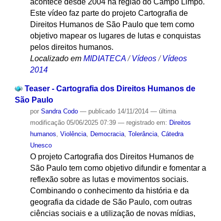
acontece desde 2004 na região do Campo Limpo.
Este vídeo faz parte do projeto Cartografia de
Direitos Humanos de São Paulo que tem como
objetivo mapear os lugares de lutas e conquistas
pelos direitos humanos.
Localizado em
MIDIATECA
/
Vídeos
/
Vídeos
2014
Teaser - Cartografia dos Direitos Humanos de
São Paulo
por
Sandra Codo
—
publicado
14/11/2014
—
última
modificação
05/06/2025 07:39
— registrado em:
Direitos
humanos
,
Violência
,
Democracia
,
Tolerância
,
Cátedra
Unesco
O projeto Cartografia dos Direitos Humanos de
São Paulo tem como objetivo difundir e fomentar a
reflexão sobre as lutas e movimentos sociais.
Combinando o conhecimento da história e da
geografia da cidade de São Paulo, com outras
ciências sociais e a utilização de novas mídias,