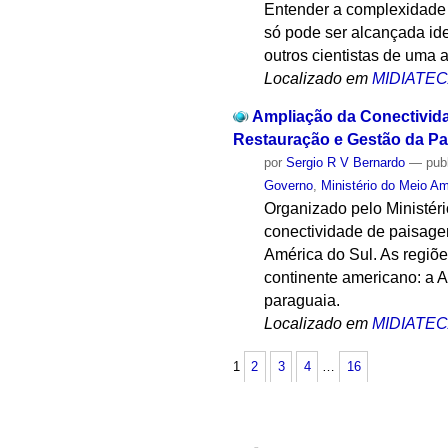
Entender a complexidade 
só pode ser alcançada ide
outros cientistas de uma 
Localizado em
MIDIATE
Ampliação da Conectivida
Restauração e Gestão da Pa
por
Sergio R V Bernardo
—
pub
Governo
,
Ministério do Meio A
Organizado pelo Ministéri
conectividade de paisagen
América do Sul. As regiõe
continente americano: a A
paraguaia.
Localizado em
MIDIATE
1
2
3
4
…
16