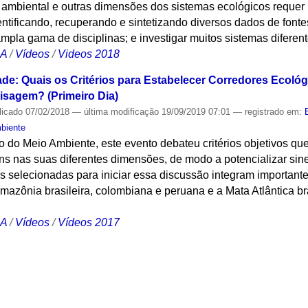
ambiental e outras dimensões dos sistemas ecológicos requer
ntificando, recuperando e sintetizando diversos dados de fonte
ampla gama de disciplinas; e investigar muitos sistemas diferent
CA
/
Vídeos
/
Videos 2018
de: Quais os Critérios para Estabelecer Corredores Ecológ
isagem? (Primeiro Dia)
licado
07/02/2018
—
última modificação
19/09/2019 07:01
— registrado em:
mbiente
o do Meio Ambiente, este evento debateu critérios objetivos qu
s nas suas diferentes dimensões, de modo a potencializar siner
s selecionadas para iniciar essa discussão integram importantes
mazônia brasileira, colombiana e peruana e a Mata Atlântica bra
CA
/
Vídeos
/
Vídeos 2017