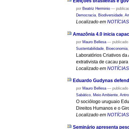
Eleições brasileiras e g
por
Beatriz Herminio
—
publica
Democracia
,
Biodiversidade
,
Am
Localizado em
NOTÍCIA
Amazônia 4.0 inicia capa
por
Mauro Bellesa
—
publicado
Sustentabilidade
,
Bioeconomia
Laboratórios Criativos d
extrativista de cacau par
Localizado em
NOTÍCIA
Eduardo Gudynas defende 
por
Mauro Bellesa
—
publicado
Sabático
,
Meio Ambiente
,
Antr
O sociólogo uruguaio Edua
Direitos Humanos e o Gir
Localizado em
NOTÍCIA
Seminário apresenta pes