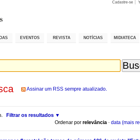
Cadastre-se
Busca
Busca
Avançad
OAS
EVENTOS
REVISTA
NOTÍCIAS
MIDIATECA
sca
Assinar um RSS sempre atualizado.
o.
Filtrar os resultados
Ordenar por
relevância
·
data (mais re