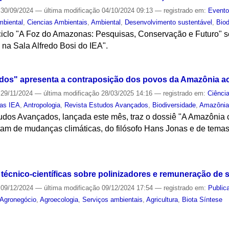
30/09/2024
—
última modificação
04/10/2024 09:13
— registrado em:
Event
mbiental
,
Ciencias Ambientais
,
Ambiental
,
Desenvolvimento sustentável
,
Biod
iclo "A Foz do Amazonas: Pesquisas, Conservação e Futuro" se
 na Sala Alfredo Bosi do IEA".
S
dos" apresenta a contraposição dos povos da Amazônia a
29/11/2024
—
última modificação
28/03/2025 14:16
— registrado em:
Ciênci
tas IEA
,
Antropologia
,
Revista Estudos Avançados
,
Biodiversidade
,
Amazôni
tudos Avançados, lançada este mês, traz o dossiê "A Amazônia 
atam de mudanças climáticas, do filósofo Hans Jonas e de tema
S
 técnico-científicas sobre polinizadores e remuneração de 
09/12/2024
—
última modificação
09/12/2024 17:54
— registrado em:
Public
Agronegócio
,
Agroecologia
,
Serviços ambientais
,
Agricultura
,
Biota Síntese
S