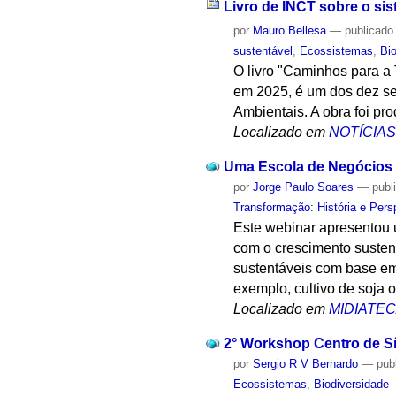
Livro de INCT sobre o si
por
Mauro Bellesa
—
publicado
sustentável
,
Ecossistemas
,
Bi
O livro "Caminhos para a 
em 2025, é um dos dez se
Ambientais. A obra foi pr
Localizado em
NOTÍCIA
Uma Escola de Negócios p
por
Jorge Paulo Soares
—
publ
Transformação: História e Pers
Este webinar apresentou 
com o crescimento susten
sustentáveis com base em
exemplo, cultivo de soja 
Localizado em
MIDIATE
2° Workshop Centro de Sí
por
Sergio R V Bernardo
—
pub
Ecossistemas
,
Biodiversidade