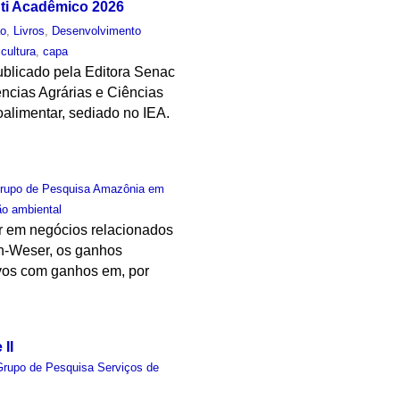
uti Acadêmico 2026
ão
,
Livros
,
Desenvolvimento
icultura
,
capa
publicado pela Editora Senac
ncias Agrárias e Ciências
oalimentar, sediado no IEA.
rupo de Pesquisa Amazônia em
o ambiental
ar em negócios relacionados
ch-Weser, os ganhos
ivos com ganhos em, por
II
Grupo de Pesquisa Serviços de