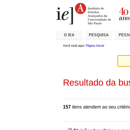
Ir
Ferramentas
Seções
para
Pessoais
o
conteúdo.
|
Ir
para
a
O IEA
PESQUISA
PESS
navegação
Você está aqui:
Página Inicial
Resultado da bu
157
itens atendem ao seu critéri