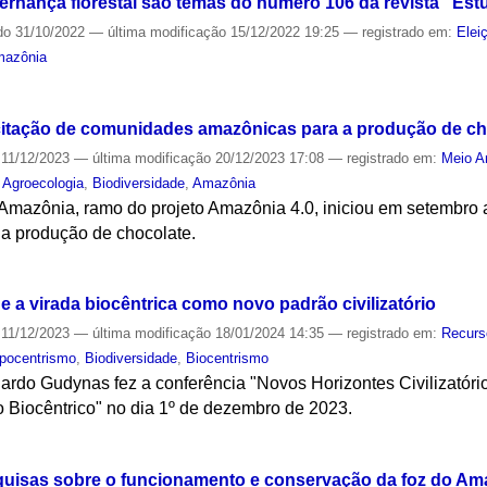
overnança florestal são temas do número 106 da revista "E
do
31/10/2022
—
última modificação
15/12/2022 19:25
— registrado em:
Elei
azônia
S
citação de comunidades amazônicas para a produção de ch
11/12/2023
—
última modificação
20/12/2023 17:08
— registrado em:
Meio A
,
Agroecologia
,
Biodiversidade
,
Amazônia
a Amazônia, ramo do projeto Amazônia 4.0, iniciou em setembr
a a produção de chocolate.
S
a virada biocêntrica como novo padrão civilizatório
11/12/2023
—
última modificação
18/01/2024 14:35
— registrado em:
Recurs
opocentrismo
,
Biodiversidade
,
Biocentrismo
rdo Gudynas fez a conferência "Novos Horizontes Civilizatório
o Biocêntrico" no dia 1º de dezembro de 2023.
S
quisas sobre o funcionamento e conservação da foz do A