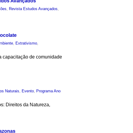
studos Avançados"
ções
,
Revista Estudos Avançados
,
ocolate
mbiente
,
Extrativismo
,
o a capacitação de comunidade
os Naturais
,
Evento
,
Programa Ano
s: Direitos da Natureza,
mazonas