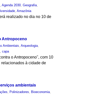
o
,
Agenda 2030
,
Geografia
,
iversidade
,
Amazônia
rá realizado no dia no 10 de
o Antropoceno
as Ambientais
,
Arqueologia
,
a
,
capa
contra o Antropoceno", com 10
s relacionados à cidade de
serviços ambientais
ações
,
Polinizadores
,
Bioeconomia
,