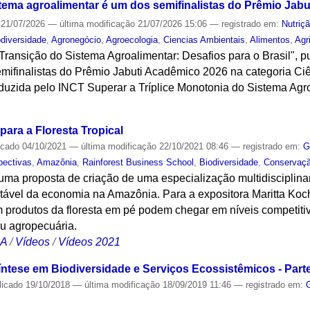
stema agroalimentar é um dos semifinalistas do Prêmio Jab
21/07/2026
—
última modificação
21/07/2026 15:06
— registrado em:
Nutriç
odiversidade
,
Agronegócio
,
Agroecologia
,
Ciencias Ambientais
,
Alimentos
,
Agr
Transição do Sistema Agroalimentar: Desafios para o Brasil", 
mifinalistas do Prêmio Jabuti Acadêmico 2026 na categoria Ciê
oduzida pelo INCT Superar a Tríplice Monotonia do Sistema Agr
S
ara a Floresta Tropical
icado
04/10/2021
—
última modificação
22/10/2021 08:46
— registrado em:
G
pectivas
,
Amazônia
,
Rainforest Business School
,
Biodiversidade
,
Conservaçã
uma proposta de criação de uma especialização multidisciplin
tável da economia na Amazônia. Para a expositora Maritta Ko
 produtos da floresta em pé podem chegar em níveis competit
ou agropecuária.
CA
/
Vídeos
/
Vídeos 2021
ntese em Biodiversidade e Serviços Ecossistêmicos - Parte 
licado
19/10/2018
—
última modificação
18/09/2019 11:46
— registrado em: