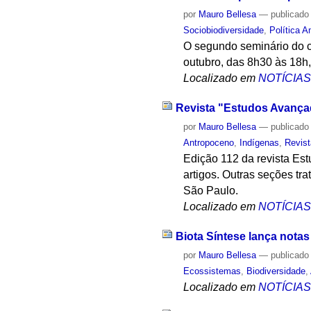
por
Mauro Bellesa
—
publicado
Sociobiodiversidade
,
Política A
O segundo seminário do c
outubro, das 8h30 às 18h,
Localizado em
NOTÍCIA
Revista "Estudos Avança
por
Mauro Bellesa
—
publicado
Antropoceno
,
Indígenas
,
Revis
Edição 112 da revista Es
artigos. Outras seções tr
São Paulo.
Localizado em
NOTÍCIA
Biota Síntese lança notas
por
Mauro Bellesa
—
publicado
Ecossistemas
,
Biodiversidade
,
Localizado em
NOTÍCIA