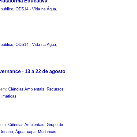
lataforma Educativa
 público
,
ODS14 - Vida na Água
,
 público
,
ODS14 - Vida na Água
,
ernance - 13 a 22 de agosto
o em:
Ciências Ambientais
,
Recursos
limáticas
o em:
Ciências Ambientais
,
Grupo de
Oceano
,
Água
,
capa
,
Mudanças