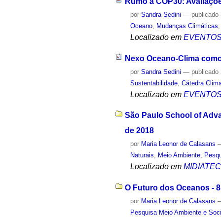
Rumo à COP30: Avaliaçõe
por
Sandra Sedini
—
publicado
Oceano
,
Mudanças Climáticas
Localizado em
EVENTO
Nexo Oceano-Clima como 
por
Sandra Sedini
—
publicado
Sustentabilidade
,
Cátedra Clima
Localizado em
EVENTO
São Paulo School of Adva
de 2018
por
Maria Leonor de Calasans
Naturais
,
Meio Ambiente
,
Pesq
Localizado em
MIDIATE
O Futuro dos Oceanos - 8
por
Maria Leonor de Calasans
Pesquisa Meio Ambiente e Soc