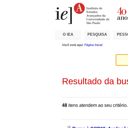
Ir
Ferramentas
Seções
para
Pessoais
o
conteúdo.
|
Ir
para
a
O IEA
PESQUISA
PESS
navegação
Você está aqui:
Página Inicial
Resultado da bu
48
itens atendem ao seu critério.