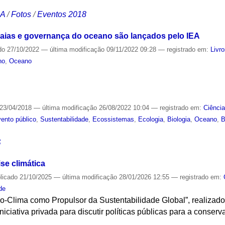
CA
/
Fotos
/
Eventos 2018
raias e governança do oceano são lançados pelo IEA
do
27/10/2022
—
última modificação
09/11/2022 09:28
— registrado em:
Livr
no
,
Oceano
S
23/04/2018
—
última modificação
26/08/2022 10:04
— registrado em:
Ciênci
ento público
,
Sustentabilidade
,
Ecossistemas
,
Ecologia
,
Biologia
,
Oceano
,
B
S
se climática
licado
21/10/2025
—
última modificação
28/01/2026 12:55
— registrado em:
de
-Clima como Propulsor da Sustentabilidade Global”, realizado 
 iniciativa privada para discutir políticas públicas para a conser
S