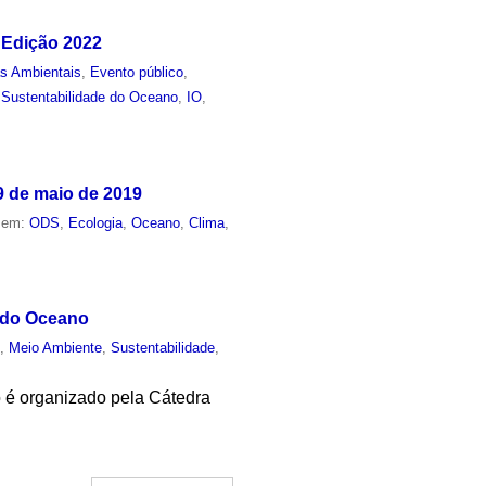
 Edição 2022
as Ambientais
,
Evento público
,
Sustentabilidade do Oceano
,
IO
,
9 de maio de 2019
o em:
ODS
,
Ecologia
,
Oceano
,
Clima
,
e do Oceano
o
,
Meio Ambiente
,
Sustentabilidade
,
o é organizado pela Cátedra