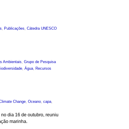
os
,
Publicações
,
Cátedra UNESCO
as Ambientais
,
Grupo de Pesquisa
iodiversidade
,
Água
,
Recursos
Climate Change
,
Oceano
,
capa
,
no dia 16 de outubro, reuniu
vação marinha.