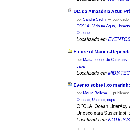
Dia da Amazônia Azul: Pr
por
Sandra Sedini
—
publicado
ODS14 - Vida na Água
,
Homen
Oceano
Localizado em
EVENTO
Future of Marine-Depende
por
Maria Leonor de Calasans
capa
Localizado em
MIDIATE
Evento sobre lixo marinh
por
Mauro Bellesa
—
publicado
Oceano
,
Unesco
,
capa
O "OLA! Ocean LitterAcy 
Unesco para Sustentabil
Localizado em
NOTÍCIA