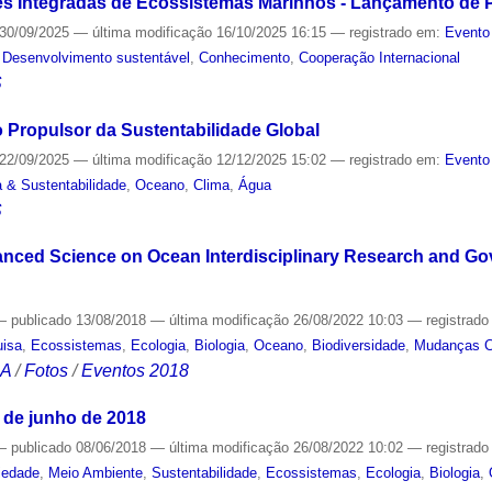
s Integradas de Ecossistemas Marinhos - Lançamento de P
30/09/2025
—
última modificação
16/10/2025 16:15
— registrado em:
Evento
,
Desenvolvimento sustentável
,
Conhecimento
,
Cooperação Internacional
S
Propulsor da Sustentabilidade Global
22/09/2025
—
última modificação
12/12/2025 15:02
— registrado em:
Evento
 & Sustentabilidade
,
Oceano
,
Clima
,
Água
S
nced Science on Ocean Interdisciplinary Research and Gov
—
publicado
13/08/2018
—
última modificação
26/08/2022 10:03
— registrad
uisa
,
Ecossistemas
,
Ecologia
,
Biologia
,
Oceano
,
Biodiversidade
,
Mudanças C
CA
/
Fotos
/
Eventos 2018
 de junho de 2018
—
publicado
08/06/2018
—
última modificação
26/08/2022 10:02
— registrad
iedade
,
Meio Ambiente
,
Sustentabilidade
,
Ecossistemas
,
Ecologia
,
Biologia
,