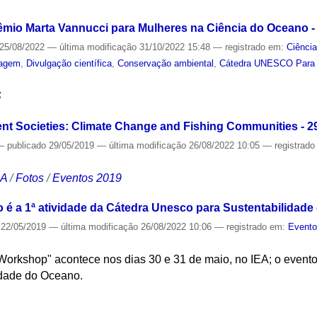
êmio Marta Vannucci para Mulheres na Ciência do Oceano -
25/08/2022
—
última modificação
31/10/2022 15:48
— registrado em:
Ciênci
agem
,
Divulgação científica
,
Conservação ambiental
,
Cátedra UNESCO Para 
S
nt Societies: Climate Change and Fishing Communities - 2
—
publicado
29/05/2019
—
última modificação
26/08/2022 10:05
— registrad
CA
/
Fotos
/
Eventos 2019
o é a 1ª atividade da Cátedra Unesco para Sustentabilidad
22/05/2019
—
última modificação
26/08/2022 10:06
— registrado em:
Event
Workshop" acontece nos dias 30 e 31 de maio, no IEA; o event
idade do Oceano.
S