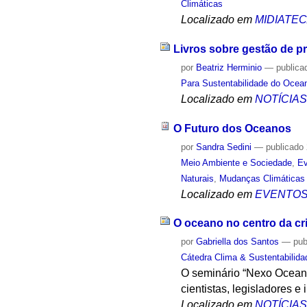
Climáticas
Localizado em
MIDIATE
Livros sobre gestão de p
por
Beatriz Herminio
—
publica
Para Sustentabilidade do Ocea
Localizado em
NOTÍCIA
O Futuro dos Oceanos
por
Sandra Sedini
—
publicado
Meio Ambiente e Sociedade
,
Ev
Naturais
,
Mudanças Climáticas
Localizado em
EVENTO
O oceano no centro da cri
por
Gabriella dos Santos
—
pub
Cátedra Clima & Sustentabilida
O seminário “Nexo Oceano
cientistas, legisladores e
Localizado em
NOTÍCIA