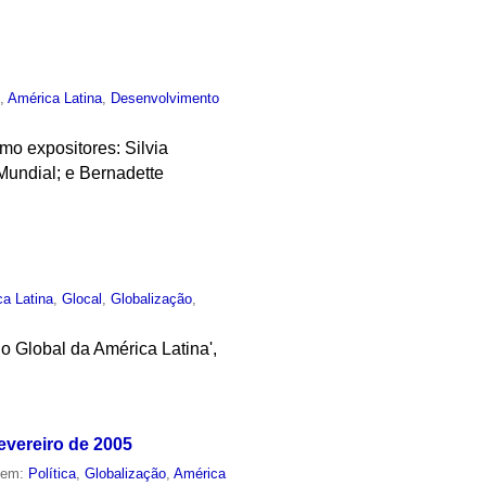
o
,
América Latina
,
Desenvolvimento
mo expositores: Silvia
Mundial; e Bernadette
a Latina
,
Glocal
,
Globalização
,
no Global da América Latina',
evereiro de 2005
o em:
Política
,
Globalização
,
América