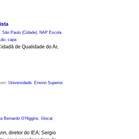
ista
m:
São Paulo (Cidade)
,
NAP Escola
ção
,
capa
Cidadã de Qualidade do Ar,
o em:
Universidade
,
Ensino Superior
,
ra Bernardo O’Higgins
,
Glocal
,
n, diretor do IEA; Sergio