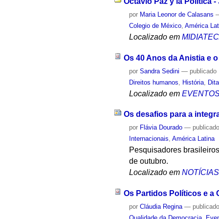
Octavio Paz y la Política -
por
Maria Leonor de Calasans
Colegio de México
,
América Lat
Localizado em
MIDIATE
Os 40 Anos da Anistia e 
por
Sandra Sedini
—
publicado
Direitos humanos
,
História
,
Dit
Localizado em
EVENTO
Os desafios para a integr
por
Flávia Dourado
—
publicad
Internacionais
,
América Latina
Pesquisadores brasileiros
de outubro.
Localizado em
NOTÍCIA
Os Partidos Políticos e a
por
Cláudia Regina
—
publicad
Qualidade da Democracia
,
Even