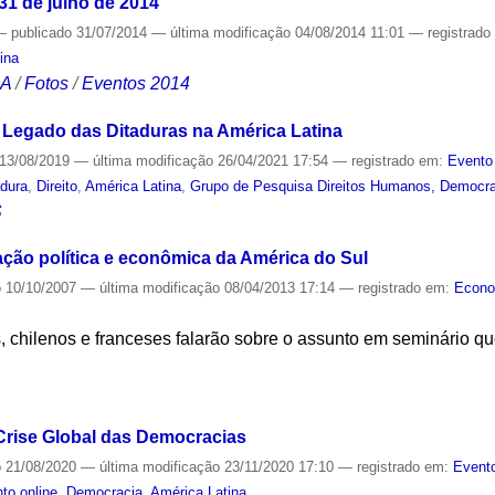
 31 de julho de 2014
—
publicado
31/07/2014
—
última modificação
04/08/2014 11:01
— registrad
ina
CA
/
Fotos
/
Eventos 2014
o Legado das Ditaduras na América Latina
13/08/2019
—
última modificação
26/04/2021 17:54
— registrado em:
Evento
adura
,
Direito
,
América Latina
,
Grupo de Pesquisa Direitos Humanos, Democr
S
ação política e econômica da América do Sul
o
10/10/2007
—
última modificação
08/04/2013 17:14
— registrado em:
Econo
, chilenos e franceses falarão sobre o assunto em seminário q
S
 Crise Global das Democracias
o
21/08/2020
—
última modificação
23/11/2020 17:10
— registrado em:
Evento
to online
,
Democracia
,
América Latina