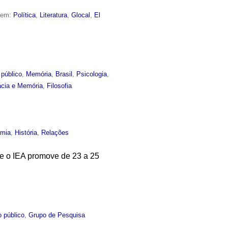
o em:
Política
,
Literatura
,
Glocal
,
El
 público
,
Memória
,
Brasil
,
Psicologia
,
acia e Memória
,
Filosofia
mia
,
História
,
Relações
ue o IEA promove de 23 a 25
 público
,
Grupo de Pesquisa