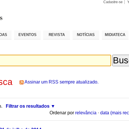
Cadastre-se
Busca
Busca
Avançad
OAS
EVENTOS
REVISTA
NOTÍCIAS
MIDIATECA
sca
Assinar um RSS sempre atualizado.
o.
Filtrar os resultados
Ordenar por
relevância
·
data (mais rec