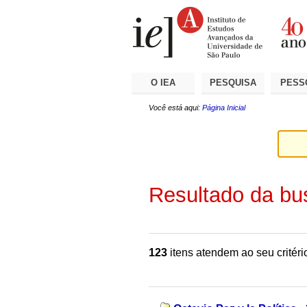
Ir
Ferramentas
Seções
para
Pessoais
o
conteúdo.
|
Ir
para
a
O IEA
PESQUISA
PESS
navegação
Você está aqui:
Página Inicial
Resultado da bu
123
itens atendem ao seu critéri