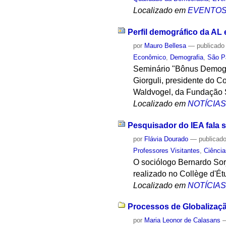
Localizado em
EVENTO
Perfil demográfico da AL 
por
Mauro Bellesa
—
publicado
Econômico
,
Demografia
,
São P
Seminário "Bônus Demográf
Giorguli, presidente do C
Waldvogel, da Fundação
Localizado em
NOTÍCIA
Pesquisador do IEA fala s
por
Flávia Dourado
—
publicad
Professores Visitantes
,
Ciência
O sociólogo Bernardo Sorj,
realizado no Collège d'É
Localizado em
NOTÍCIA
Processos de Globalizaçã
por
Maria Leonor de Calasans