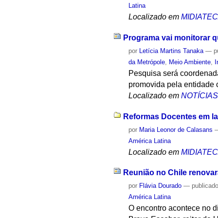
Latina
Localizado em
MIDIATE
Programa vai monitorar qu
por
Letícia Martins Tanaka
—
p
da Metrópole
,
Meio Ambiente
,
I
Pesquisa será coordenada
promovida pela entidade
Localizado em
NOTÍCIA
Reformas Docentes em la 
por
Maria Leonor de Calasans
América Latina
Localizado em
MIDIATE
Reunião no Chile renovar
por
Flávia Dourado
—
publicad
América Latina
O encontro acontece no di