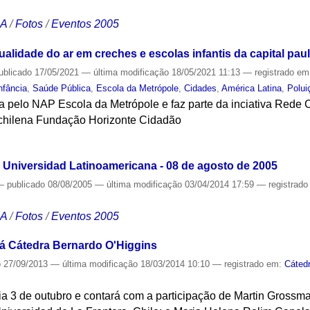
CA
/
Fotos
/
Eventos 2005
alidade do ar em creches e escolas infantis da capital paul
ublicado
17/05/2021
—
última modificação
18/05/2021 11:13
— registrado e
nfância
,
Saúde Pública
,
Escola da Metrópole
,
Cidades
,
América Latina
,
Polui
 pelo NAP Escola da Metrópole e faz parte da inciativa Rede 
 chilena Fundação Horizonte Cidadão
S
Universidad Latinoamericana - 08 de agosto de 2005
—
publicado
08/08/2005
—
última modificação
03/04/2014 17:59
— registrad
CA
/
Fotos
/
Eventos 2005
á Cátedra Bernardo O'Higgins
o
27/09/2013
—
última modificação
18/03/2014 10:10
— registrado em:
Cáted
a 3 de outubro e contará com a participação de Martin Grossman