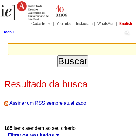
Ir
Ferramentas
Seções
para
Pessoais
o
conteúdo.
|
Cadastre-se
YouTube
Instagram
WhatsApp
English
Ir
para
menu
a
navegação
Resultado da busca
Assinar um RSS sempre atualizado.
185
itens atendem ao seu critério.
Filtrar os resultados