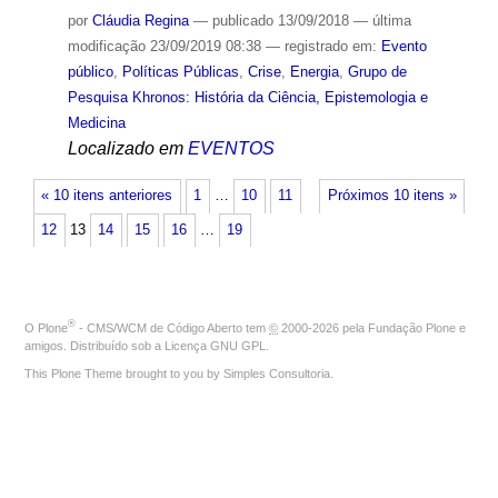
por
Cláudia Regina
—
publicado
13/09/2018
—
última
modificação
23/09/2019 08:38
— registrado em:
Evento
público
,
Políticas Públicas
,
Crise
,
Energia
,
Grupo de
Pesquisa Khronos: História da Ciência, Epistemologia e
Medicina
Localizado em
EVENTOS
« 10 itens anteriores
1
…
10
11
Próximos 10 itens »
12
13
14
15
16
…
19
®
O
Plone
- CMS/WCM de Código Aberto
tem
©
2000-2026 pela
Fundação Plone
e
amigos. Distribuído sob a
Licença GNU GPL
.
This Plone Theme brought to you by
Simples Consultoria
.