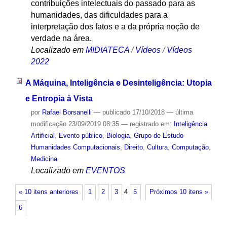
contribuições intelectuais do passado para as
humanidades, das dificuldades para a
interpretação dos fatos e a da própria noção de
verdade na área.
Localizado em
MIDIATECA
/
Vídeos
/
Vídeos
2022
A Máquina, Inteligência e Desinteligência: Utopia
e Entropia à Vista
por
Rafael Borsanelli
—
publicado
17/10/2018
—
última
modificação
23/09/2019 08:35
— registrado em:
Inteligência
Artificial
,
Evento público
,
Biologia
,
Grupo de Estudo
Humanidades Computacionais
,
Direito
,
Cultura
,
Computação
,
Medicina
Localizado em
EVENTOS
« 10 itens anteriores
1
2
3
4
5
Próximos 10 itens »
6