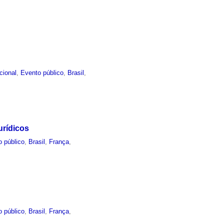
ucional
,
Evento público
,
Brasil
,
urídicos
o público
,
Brasil
,
França
,
o público
,
Brasil
,
França
,