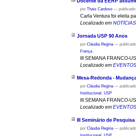
Docente da EERP assume
por
Thais Cardoso
—
publicado
Carla Ventura foi eleita 
Localizado em
NOTÍCIA
Jornada USP 90 Anos
por
Cláudia Regina
—
publicad
França
III SEMANA FRANCO-U
Localizado em
EVENTO
Mesa-Redonda - Mudanças
por
Cláudia Regina
—
publicad
Institucional
,
USP
III SEMANA FRANCO-U
Localizado em
EVENTO
III Seminário de Pesquisa
por
Cláudia Regina
—
publicad
Institucional
,
USP