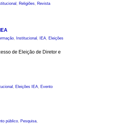
stitucional
,
Religiões
,
Revista
 IEA
ormação
,
Institucional
,
IEA
,
Eleições
esso de Eleição de Diretor e
itucional
,
Eleições IEA
,
Evento
to público
,
Pesquisa
,