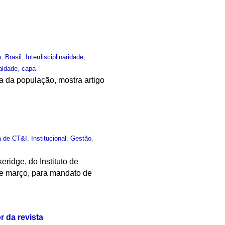
a
,
Brasil
,
Interdisciplinaridade
,
aldade
,
capa
 da população, mostra artigo
ca de CT&I
,
Institucional
,
Gestão
,
ridge, do Instituto de
0 de março, para mandato de
 da revista