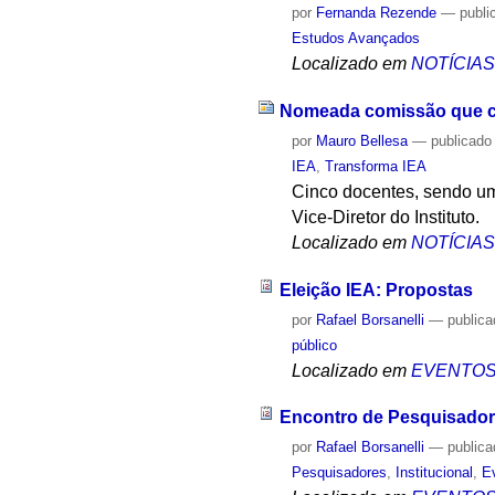
por
Fernanda Rezende
—
publi
Estudos Avançados
Localizado em
NOTÍCIA
Nomeada comissão que cond
por
Mauro Bellesa
—
publicado
IEA
,
Transforma IEA
Cinco docentes, sendo um
Vice-Diretor do Instituto.
Localizado em
NOTÍCIA
Eleição IEA: Propostas
por
Rafael Borsanelli
—
public
público
Localizado em
EVENTO
Encontro de Pesquisador
por
Rafael Borsanelli
—
public
Pesquisadores
,
Institucional
,
E