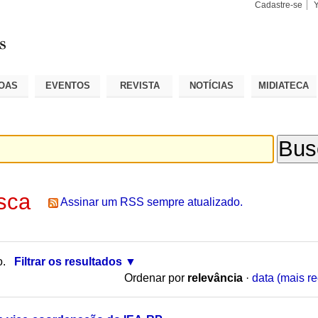
Cadastre-se
Busca
Busca
Avançad
OAS
EVENTOS
REVISTA
NOTÍCIAS
MIDIATECA
sca
Assinar um RSS sempre atualizado.
o.
Filtrar os resultados
Ordenar por
relevância
·
data (mais re