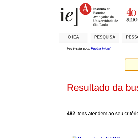
Ir
Ferramentas
Seções
para
Pessoais
o
conteúdo.
|
Ir
para
a
O IEA
PESQUISA
PESS
navegação
Você está aqui:
Página Inicial
Resultado da bu
482
itens atendem ao seu critéri