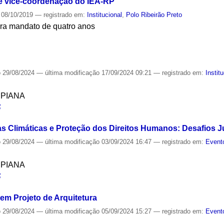
 vice-coordenação do IEA-RP
08/10/2019
— registrado em:
Institucional
,
Polo Ribeirão Preto
para mandato de quatro anos
S
o
29/08/2024
—
última modificação
17/09/2024 09:21
— registrado em:
Instit
SPIANA
S
 Climáticas e Proteção dos Direitos Humanos: Desafios J
o
29/08/2024
—
última modificação
03/09/2024 16:47
— registrado em:
Event
SPIANA
S
 em Projeto de Arquitetura
o
29/08/2024
—
última modificação
05/09/2024 15:27
— registrado em:
Event