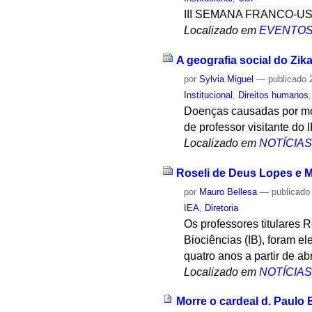
III SEMANA FRANCO-U
Localizado em
EVENTO
A geografia social do Zika
por
Sylvia Miguel
—
publicado
2
Institucional
,
Direitos humanos
Doenças causadas por mos
de professor visitante do 
Localizado em
NOTÍCIA
Roseli de Deus Lopes e M
por
Mauro Bellesa
—
publicado
IEA
,
Diretoria
Os professores titulares 
Biociências (IB), foram el
quatro anos a partir de abr
Localizado em
NOTÍCIA
Morre o cardeal d. Paulo