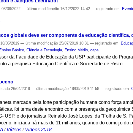
acob e Jacques Leenhardt
o
03/08/2022
—
última modificação
16/12/2022 14:42
— registrado em:
Event
S
scos globais deve ser componente da educação científica, 
10/05/2019
—
última modificação
25/07/2019 10:31
— registrado em:
Educa
Ensino Básico
,
Ciência e Tecnologia
,
Ensino Médio
,
capa
fessor da Faculdade de Educação da USP participante do Prog
tuto a pesquisa Educação Científica e Sociedade de Risco.
S
poceno
licado
26/04/2018
—
última modificação
18/09/2019 11:58
— registrado em:
laneta marcada pela forte participação humana como força ambi
máticas, foi tema deste encontro com a presença da geoquímica
AG- USP, e do jornalista Reinaldo José Lopes, da "Folha de S. 
ceno, iniciada há mais de 11 mil anos, quando do começo do pro
CA
/
Vídeos
/
Videos 2018