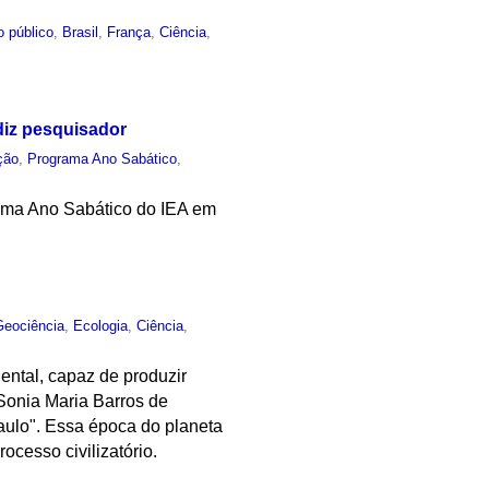
o público
,
Brasil
,
França
,
Ciência
,
diz pesquisador
ção
,
Programa Ano Sabático
,
rama Ano Sabático do IEA em
Geociência
,
Ecologia
,
Ciência
,
ental, capaz de produzir
 Sonia Maria Barros de
Paulo". Essa época do planeta
cesso civilizatório.