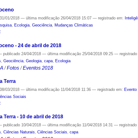
poceno
31/01/2018
—
última modificação
26/04/2018 15:07
— registrado em:
Inteligê
squisa
,
Ecologia
,
Geociência
,
Mudanças Climáticas
S
ceno - 24 de abril de 2018
—
publicado
24/04/2018
—
última modificação
25/04/2018 09:25
— registrad
s
,
Geociência
,
Geologia
,
capa
,
Ecologia
CA
/
Fotos
/
Eventos 2018
a Terra
08/03/2018
—
última modificação
11/04/2018 11:36
— registrado em:
Evento 
iências Sociais
S
Terra - 10 de abril de 2018
—
publicado
10/04/2018
—
última modificação
11/04/2018 14:31
— registrad
s
,
Ciências Naturais
,
Ciências Sociais
,
capa