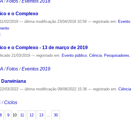
CA
/
Fotos
/
Eventos 2018
ico e o Complexo
11/02/2019
—
última modificação
23/04/2019 10:59
— registrado em:
Evento 
mento
S
co e o Complexo - 13 de março de 2019
licado
21/03/2019
— registrado em:
Evento público
,
Ciência
,
Pesquisadores
CA
/
Fotos
/
Eventos 2019
 Darwiniana
22/03/2022
—
última modificação
09/08/2022 15:36
— registrado em:
Ciênci
S
/
Ciclos
8
9
10
11
12
13
…
30