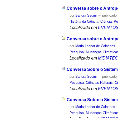
Conversa sobre o Antro
por
Sandra Sedini
—
publicado
História da Ciência
,
Ciência
,
Pe
Localizado em
EVENTO
Conversa sobre o Antropo
por
Maria Leonor de Calasans
Pesquisa
,
Mudanças Climática
Localizado em
MIDIATE
Conversa Sobre o Sistem
por
Sandra Sedini
—
publicado
Pesquisa
,
Ciências Naturais
,
C
Localizado em
EVENTO
Conversa Sobre o Sistema 
por
Maria Leonor de Calasans
Pesquisa
,
Mudanças Climática