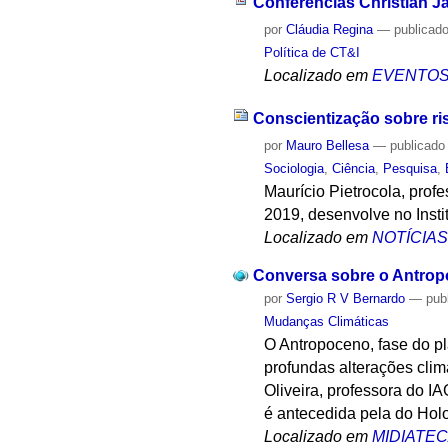
Conferências Christian J
por
Cláudia Regina
—
publicad
Política de CT&I
Localizado em
EVENTO
Conscientização sobre ri
por
Mauro Bellesa
—
publicado
Sociologia
,
Ciência
,
Pesquisa
,
Maurício Pietrocola, pro
2019, desenvolve no Insti
Localizado em
NOTÍCIA
Conversa sobre o Antro
por
Sergio R V Bernardo
—
pub
Mudanças Climáticas
O Antropoceno, fase do p
profundas alterações cli
Oliveira, professora do I
é antecedida pela do Holo
Localizado em
MIDIATE