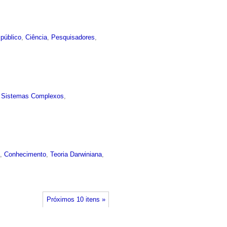
público
,
Ciência
,
Pesquisadores
,
,
Sistemas Complexos
,
a
,
Conhecimento
,
Teoria Darwiniana
,
Próximos 10 itens »