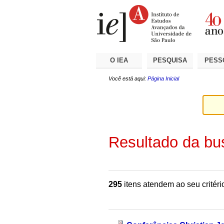
Ir
Ferramentas
Seções
para
Pessoais
o
conteúdo.
|
Ir
para
a
O IEA
PESQUISA
PESS
navegação
Você está aqui:
Página Inicial
Resultado da bu
295
itens atendem ao seu critéri