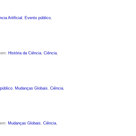
ncia Artificial
,
Evento público
,
o em:
História da Ciência
,
Ciência
,
público
,
Mudanças Globais
,
Ciência
,
o em:
Mudanças Globais
,
Ciência
,