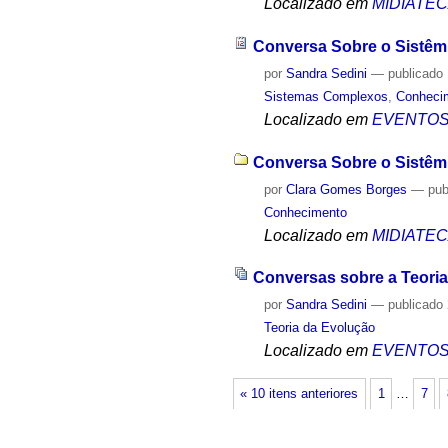
Localizado em
MIDIATE
Conversa Sobre o Sistêm
por
Sandra Sedini
—
publicado
Sistemas Complexos
,
Conheci
Localizado em
EVENTO
Conversa Sobre o Sistêmi
por
Clara Gomes Borges
—
pub
Conhecimento
Localizado em
MIDIATE
Conversas sobre a Teoria
por
Sandra Sedini
—
publicado
Teoria da Evolução
Localizado em
EVENTO
« 10 itens anteriores
1
…
7