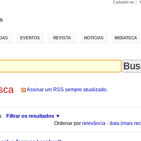
Cadastre-se
Busca
Busca
Avançad
OAS
EVENTOS
REVISTA
NOTÍCIAS
MIDIATECA
sca
Assinar um RSS sempre atualizado.
o.
Filtrar os resultados
Ordenar por
relevância
·
data (mais rec