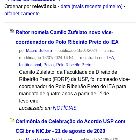
Ordenar por
relevância
·
data (mais recente primeiro)
·
alfabeticamente
Reitor nomeia Camilo Zufelato novo vice-
coordenador do Polo Ribeirão Preto do IEA
por
Mauro Bellesa
—
publicado
18/01/2024
—
última
modificação
18/01/2024 14:54
— registrado em:
IEA
,
Institucional
,
Polos
,
Polo Ribeirão Preto
Camilo Zufelato, da Faculdade de Direito de
Ribeirão Preto (FDRP) da USP, foi nomeado vice-
coordenador do Polo Ribeirão Preto do IEA para
mandato de quatro anos a partir de 1º de
fevereiro.
Localizado em
NOTÍCIAS
Cerimônia de Celebração do Acordo USP com
CGI.br e NIC.br - 21 de agosto de 2020
por
Maria Leonor de Calasans
—
publicado
24/08/2020
—