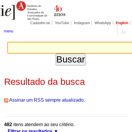
Ir
Ferramentas
Seções
para
Pessoais
o
conteúdo.
|
Cadastre-se
YouTube
Instagram
WhatsApp
English
Ir
para
menu
a
navegação
Resultado da busca
Assinar um RSS sempre atualizado.
482
itens atendem ao seu critério.
Filtrar os resultados