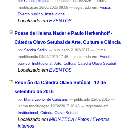
por
Cláudia Regina
—
publicado
17/04/2025
—
última
modificação
29/06/2026 09:59
— registrado em:
Física
,
Evento público
,
Institucional
Localizado em
EVENTOS
Posse de Helena Nader e Paulo Herkenhoff -
Cátedra Olavo Setubal de Arte, Cultura e Ciência
por
Sandra Sedini
—
publicado
21/02/2017
—
última
modificação
04/04/2019 17:46
— registrado em:
Evento
público
,
Institucional
,
Arte
,
Cultura
,
Cátedra Olavo Setubal
Localizado em
EVENTOS
Reunião da Cátedra Olavo Setúbal - 12 de
setembro de 2016
por
Maria Leonor de Calasans
—
publicado
12/09/2016
—
última modificação
19/04/2017 16:43
— registrado em:
Institucional
,
Cátedra Olavo Setubal
Localizado em
MIDIATECA
/
Fotos
/
Eventos
Internos