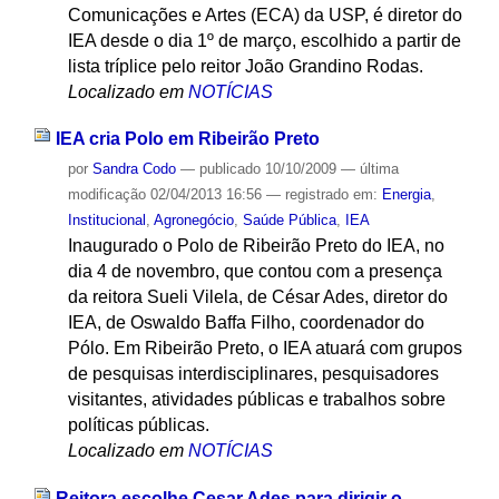
Comunicações e Artes (ECA) da USP, é diretor do
IEA desde o dia 1º de março, escolhido a partir de
lista tríplice pelo reitor João Grandino Rodas.
Localizado em
NOTÍCIAS
IEA cria Polo em Ribeirão Preto
por
Sandra Codo
—
publicado
10/10/2009
—
última
modificação
02/04/2013 16:56
— registrado em:
Energia
,
Institucional
,
Agronegócio
,
Saúde Pública
,
IEA
Inaugurado o Polo de Ribeirão Preto do IEA, no
dia 4 de novembro, que contou com a presença
da reitora Sueli Vilela, de César Ades, diretor do
IEA, de Oswaldo Baffa Filho, coordenador do
Pólo. Em Ribeirão Preto, o IEA atuará com grupos
de pesquisas interdisciplinares, pesquisadores
visitantes, atividades públicas e trabalhos sobre
políticas públicas.
Localizado em
NOTÍCIAS
Reitora escolhe Cesar Ades para dirigir o