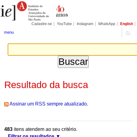
Ir
Ferramentas
Seções
para
Pessoais
o
conteúdo.
|
Cadastre-se
YouTube
Instagram
WhatsApp
English
Ir
para
menu
a
navegação
Resultado da busca
Assinar um RSS sempre atualizado.
483
itens atendem ao seu critério.
Filtrar os resultados