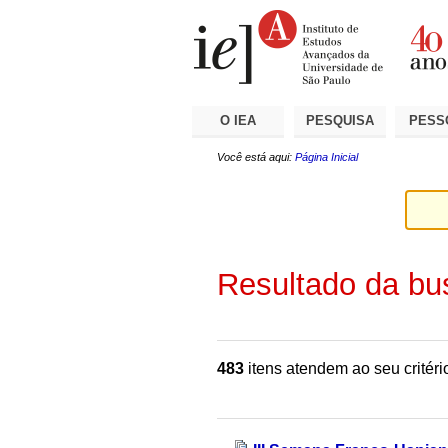
Ir
Ferramentas
Seções
para
Pessoais
o
conteúdo.
|
Ir
para
a
O IEA
PESQUISA
PESS
navegação
Você está aqui:
Página Inicial
Resultado da bu
483
itens atendem ao seu critéri