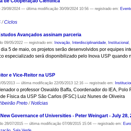
a de Cooperação Científica
o
29/08/2024
—
última modificação
30/09/2024 10:56
— registrado em:
Event
S
/
Ciclos
 Estudos Avançados assinam parceria
do
09/05/2022
— registrado em:
Inovação
,
Interdisciplinaridade
,
Institucional
dia 5 de maio, os projetos serão desenvolvidos por equipes int
ico especializado será disponibilizado pelo Inova USP quando 
S
itor e Vice-Reitor na USP
/05/2013
—
última modificação
22/05/2013 12:16
— registrado em:
Institucio
enador o professor Oswaldo Baffa, Coordenador do IEA, Polo Ri
uto de Física da USP São Carlos (IFSC) Luiz Nunes de Oliveira
ibeirão Preto
/
Notícias
e New Governance of Universities - Peter Weingart - July 28,
do
28/07/2015
—
última modificação
07/08/2015 15:04
— registrado em:
Eur
lização
,
Sala Verde