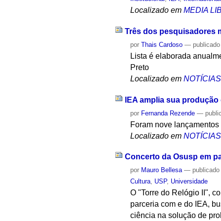
Localizado em
MEDIA L
Três dos pesquisadores m
por
Thais Cardoso
—
publicado
Lista é elaborada anualm
Preto
Localizado em
NOTÍCIA
IEA amplia sua produção e
por
Fernanda Rezende
—
publi
Foram nove lançamentos n
Localizado em
NOTÍCIA
Concerto da Osusp em par
por
Mauro Bellesa
—
publicado
Cultura
,
USP
,
Universidade
O "Torre do Relógio II", 
parceria com e do IEA, bu
ciência na solução de p