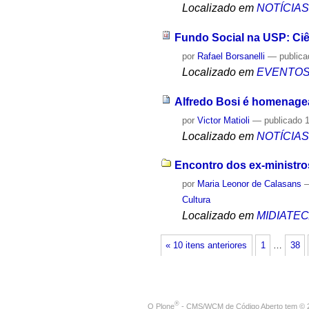
Localizado em
NOTÍCIA
Fundo Social na USP: Ciên
por
Rafael Borsanelli
—
public
Localizado em
EVENTO
Alfredo Bosi é homenage
por
Victor Matioli
—
publicado
1
Localizado em
NOTÍCIA
Encontro dos ex-ministros
por
Maria Leonor de Calasans
Cultura
Localizado em
MIDIATE
« 10 itens anteriores
1
…
38
®
O
Plone
- CMS/WCM de Código Aberto
tem
©
2