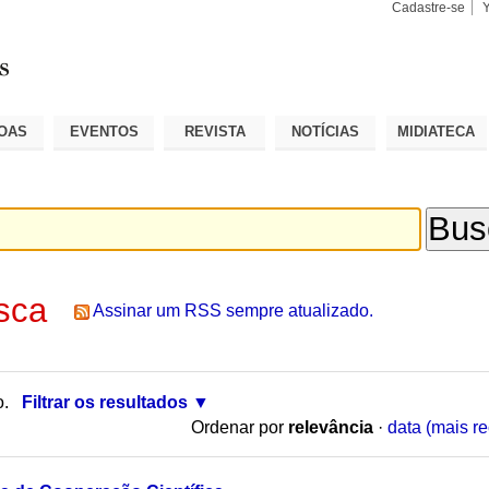
Cadastre-se
Busca
Busca
Avançad
OAS
EVENTOS
REVISTA
NOTÍCIAS
MIDIATECA
sca
Assinar um RSS sempre atualizado.
o.
Filtrar os resultados
Ordenar por
relevância
·
data (mais re