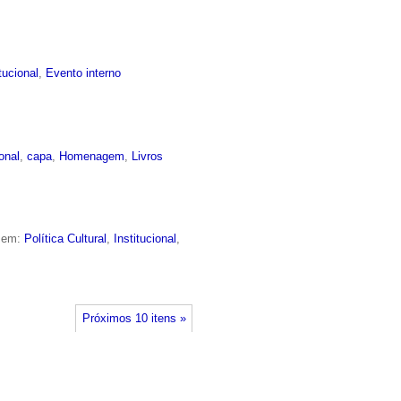
itucional
,
Evento interno
ional
,
capa
,
Homenagem
,
Livros
o em:
Política Cultural
,
Institucional
,
Próximos 10 itens »