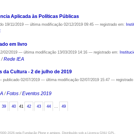
S
cia Aplicada às Políticas Públicas
ado
19/11/2019
—
última modificação
02/12/2019 09:45
— registrado em:
Inst
S
ado em livro
2/02/2019
—
última modificação
13/03/2019 14:16
— registrado em:
Instituc
S
/
Rede IEA
 da Cultura - 2 de julho de 2019
—
publicado
02/07/2019
—
última modificação
02/07/2019 15:47
— registrad
CA
/
Fotos
/
Eventos 2019
39
40
41
42
43
44
…
49
000-2026 pela
Fundação Plone
e amigos. Distribuído sob a
Licença GNU GPL
.