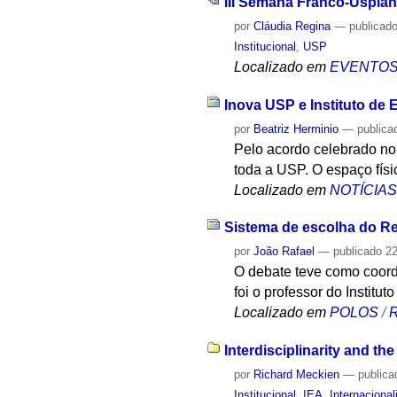
III Semana Franco-Uspian
por
Cláudia Regina
—
publicad
Institucional
,
USP
Localizado em
EVENTO
Inova USP e Instituto de
por
Beatriz Herminio
—
publica
Pelo acordo celebrado no 
toda a USP. O espaço fís
Localizado em
NOTÍCIA
Sistema de escolha do Re
por
João Rafael
—
publicado
22
O debate teve como coord
foi o professor do Instit
Localizado em
POLOS
/
R
Interdisciplinarity and th
por
Richard Meckien
—
publica
Institucional
,
IEA
,
Internaciona