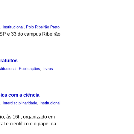
a
,
Institucional
,
Polo Ribeirão Preto
USP e 33 do campus Ribeirão
ratuitos
stitucional
,
Publicações
,
Livros
ica com a ciência
a
,
Interdisciplinaridade
,
Institucional
,
aio, às 16h, organizado em
l e científico e o papel da