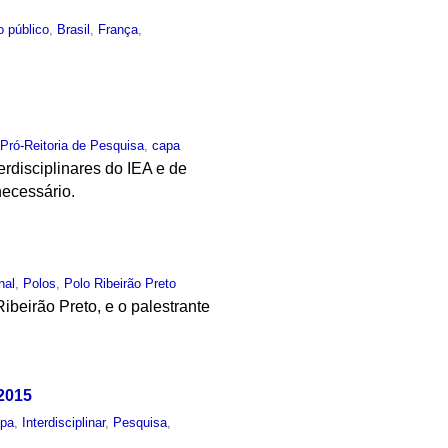
o público
,
Brasil
,
França
,
,
Pró-Reitoria de Pesquisa
,
capa
erdisciplinares do IEA e de
necessário.
nal
,
Polos
,
Polo Ribeirão Preto
beirão Preto, e o palestrante
 2015
opa
,
Interdisciplinar
,
Pesquisa
,