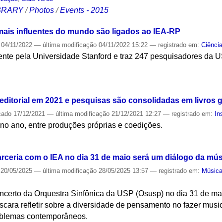
IBRARY
/
Photos
/
Events - 2015
ais influentes do mundo são ligados ao IEA-RP
04/11/2022
—
última modificação
04/11/2022 15:22
— registrado em:
Ciênci
ente pela Universidade Stanford e traz 247 pesquisadores da 
S
ditorial em 2021 e pesquisas são consolidadas em livros g
cado
17/12/2021
—
última modificação
21/12/2021 12:27
— registrado em:
In
o ano, entre produções próprias e coedições.
S
ceria com o IEA no dia 31 de maio será um diálogo da mús
20/05/2025
—
última modificação
28/05/2025 13:57
— registrado em:
Músic
concerto da Orquestra Sinfônica da USP (Osusp) no dia 31 de m
scara refletir sobre a diversidade de pensamento no fazer musica
roblemas contemporâneos.