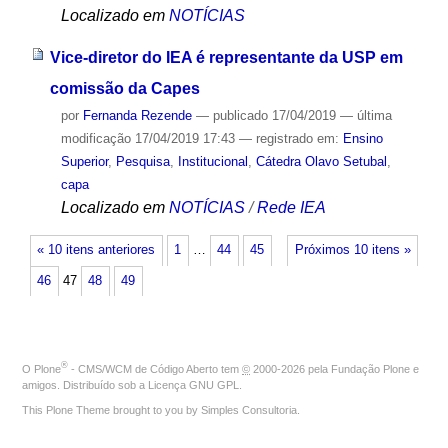
Localizado em
NOTÍCIAS
Vice-diretor do IEA é representante da USP em
comissão da Capes
por
Fernanda Rezende
—
publicado
17/04/2019
—
última
modificação
17/04/2019 17:43
— registrado em:
Ensino
Superior
,
Pesquisa
,
Institucional
,
Cátedra Olavo Setubal
,
capa
Localizado em
NOTÍCIAS
/
Rede IEA
« 10 itens anteriores
1
…
44
45
Próximos 10 itens »
46
47
48
49
®
O
Plone
- CMS/WCM de Código Aberto
tem
©
2000-2026 pela
Fundação Plone
e
amigos. Distribuído sob a
Licença GNU GPL
.
This Plone Theme brought to you by
Simples Consultoria
.