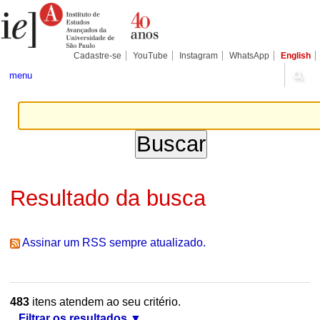
Ir
Ferramentas
Seções
para
Pessoais
o
conteúdo.
|
Cadastre-se
YouTube
Instagram
WhatsApp
English
Ir
para
menu
a
navegação
Resultado da busca
Assinar um RSS sempre atualizado.
483
itens atendem ao seu critério.
Filtrar os resultados