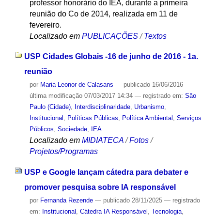
professor honorário do IEA, durante a primeira
reunião do Co de 2014, realizada em 11 de
fevereiro.
Localizado em
PUBLICAÇÕES
/
Textos
USP Cidades Globais -16 de junho de 2016 - 1a.
reunião
por
Maria Leonor de Calasans
—
publicado
16/06/2016
—
última modificação
07/03/2017 14:34
— registrado em:
São
Paulo (Cidade)
,
Interdisciplinaridade
,
Urbanismo
,
Institucional
,
Políticas Públicas
,
Política Ambiental
,
Serviços
Públicos
,
Sociedade
,
IEA
Localizado em
MIDIATECA
/
Fotos
/
Projetos/Programas
USP e Google lançam cátedra para debater e
promover pesquisa sobre IA responsável
por
Fernanda Rezende
—
publicado
28/11/2025
— registrado
em:
Institucional
,
Cátedra IA Responsável
,
Tecnologia
,