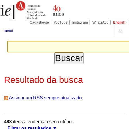
Ir
Ferramentas
Seções
para
Pessoais
o
conteúdo.
|
Cadastre-se
YouTube
Instagram
WhatsApp
English
Ir
para
menu
a
navegação
Resultado da busca
Assinar um RSS sempre atualizado.
483
itens atendem ao seu critério.
Filtrar os resultados