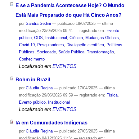
E se a Pandemia Acontecesse Hoje? O Mundo
Está Mais Preparado do que Há Cinco Anos?
por
Sandra Sedini
—
publicado
18/02/2025
—
última
modificação
23/05/2025 09:41
— registrado em:
Evento
público
,
ODS
,
Institucional
,
Ciência
,
Mudanças Globais
,
Covid-19
,
Pesquisadores
,
Divulgação científica
,
Políticas
Públicas
,
Sociedade
,
Saúde Pública
,
Transformação
,
Conhecimento
Localizado em
EVENTOS
Bohm in Brazil
por
Cláudia Regina
—
publicado
17/04/2025
—
última
modificação
29/06/2026 09:59
— registrado em:
Física
,
Evento público
,
Institucional
Localizado em
EVENTOS
IA em Comunidades Indígenas
por
Cláudia Regina
—
publicado
27/05/2025
—
última
modificação
04/12/2025 11:34
— registrado em: