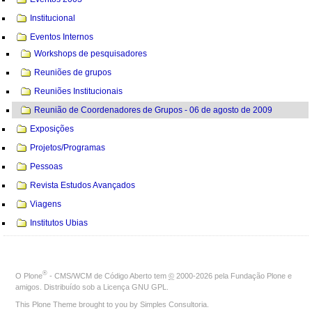
Institucional
Eventos Internos
Workshops de pesquisadores
Reuniões de grupos
Reuniões Institucionais
Reunião de Coordenadores de Grupos - 06 de agosto de 2009
Exposições
Projetos/Programas
Pessoas
Revista Estudos Avançados
Viagens
Institutos Ubias
®
O
Plone
- CMS/WCM de Código Aberto
tem
©
2000-2026 pela
Fundação Plone
e
amigos. Distribuído sob a
Licença GNU GPL
.
This Plone Theme brought to you by
Simples Consultoria
.