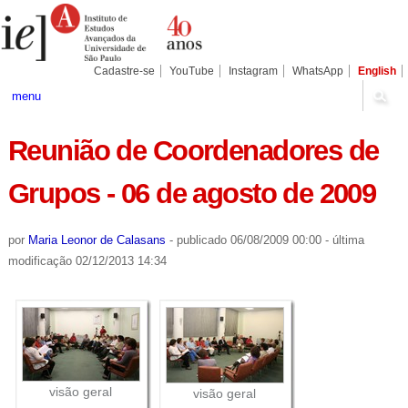
Ir
Ferramentas
Seções
para
Pessoais
o
conteúdo.
|
Cadastre-se
YouTube
Instagram
WhatsApp
English
Ir
para
menu
a
navegação
Reunião de Coordenadores de
Grupos - 06 de agosto de 2009
por
Maria Leonor de Calasans
-
publicado
06/08/2009 00:00
-
última
modificação
02/12/2013 14:34
visão geral
visão geral