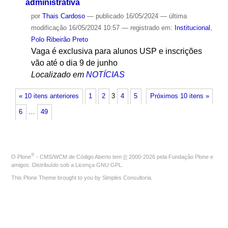
administrativa
por
Thais Cardoso
—
publicado
16/05/2024
—
última
modificação
16/05/2024 10:57
— registrado em:
Institucional
,
Polo Ribeirão Preto
Vaga é exclusiva para alunos USP e inscrições
vão até o dia 9 de junho
Localizado em
NOTÍCIAS
« 10 itens anteriores
1
2
3
4
5
Próximos 10 itens »
6
…
49
®
O
Plone
- CMS/WCM de Código Aberto
tem
©
2000-2026 pela
Fundação Plone
e
amigos. Distribuído sob a
Licença GNU GPL
.
This Plone Theme brought to you by
Simples Consultoria
.