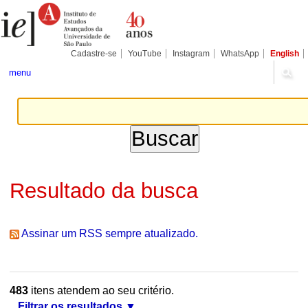
Ir
Ferramentas
Seções
para
Pessoais
o
conteúdo.
|
Cadastre-se
YouTube
Instagram
WhatsApp
English
Ir
para
menu
a
navegação
Resultado da busca
Assinar um RSS sempre atualizado.
483
itens atendem ao seu critério.
Filtrar os resultados