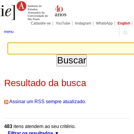
Ir
Ferramentas
Seções
para
Pessoais
o
conteúdo.
|
Cadastre-se
YouTube
Instagram
WhatsApp
English
Ir
para
menu
a
navegação
Resultado da busca
Assinar um RSS sempre atualizado.
483
itens atendem ao seu critério.
Filtrar os resultados