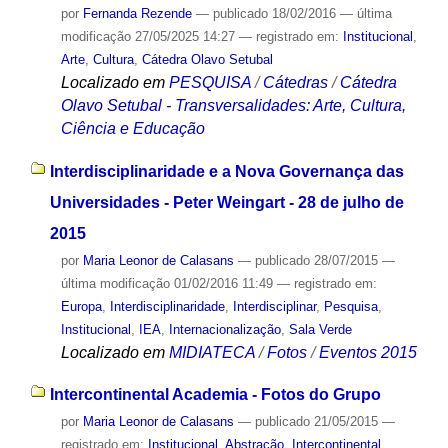
por
Fernanda Rezende
—
publicado
18/02/2016
—
última
modificação
27/05/2025 14:27
— registrado em:
Institucional
,
Arte
,
Cultura
,
Cátedra Olavo Setubal
Localizado em
PESQUISA
/
Cátedras
/
Cátedra
Olavo Setubal - Transversalidades: Arte, Cultura,
Ciência e Educação
Interdisciplinaridade e a Nova Governança das
Universidades - Peter Weingart - 28 de julho de
2015
por
Maria Leonor de Calasans
—
publicado
28/07/2015
—
última modificação
01/02/2016 11:49
— registrado em:
Europa
,
Interdisciplinaridade
,
Interdisciplinar
,
Pesquisa
,
Institucional
,
IEA
,
Internacionalização
,
Sala Verde
Localizado em
MIDIATECA
/
Fotos
/
Eventos 2015
Intercontinental Academia - Fotos do Grupo
por
Maria Leonor de Calasans
—
publicado
21/05/2015
—
registrado em:
Institucional
,
Abstração
,
Intercontinental