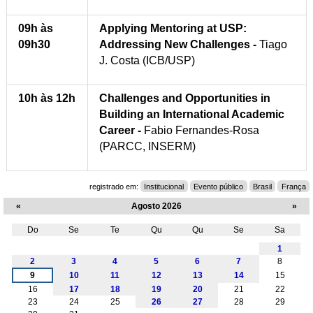
09h às
Applying Mentoring at USP:
09h30
Addressing New Challenges -
Tiago
J. Costa (ICB/USP)
10h às 12h
Challenges and Opportunities in
Building an International Academic
Career -
Fabio Fernandes-Rosa
(PARCC, INSERM)
registrado em:
Institucional
Evento público
Brasil
França
«
Agosto 2026
»
Do
Se
Te
Qu
Qu
Se
Sa
Agosto
1
2
3
4
5
6
7
8
9
10
11
12
13
14
15
16
17
18
19
20
21
22
23
24
25
26
27
28
29