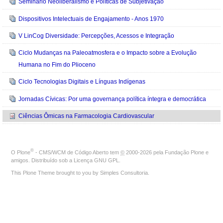
Seminário Neoliberalismo e Políticas de Subjetivação
Dispositivos Intelectuais de Engajamento - Anos 1970
V LinCog Diversidade: Percepções, Acessos e Integração
Ciclo Mudanças na Paleoatmosfera e o Impacto sobre a Evolução
Humana no Fim do Plioceno
Ciclo Tecnologias Digitais e Línguas Indígenas
Jornadas Cívicas: Por uma governança política íntegra e democrática
Ciências Ômicas na Farmacologia Cardiovascular
®
O
Plone
- CMS/WCM de Código Aberto
tem
©
2000-2026 pela
Fundação Plone
e
amigos. Distribuído sob a
Licença GNU GPL
.
This Plone Theme brought to you by
Simples Consultoria
.