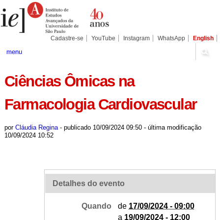
Ir
Ferramentas
Seções
para
Pessoais
o
conteúdo.
|
Cadastre-se
YouTube
Instagram
WhatsApp
English
Ir
para
menu
a
navegação
Ciências Ômicas na
Farmacologia Cardiovascular
por
Cláudia Regina
-
publicado
10/09/2024 09:50
-
última modificação
10/09/2024 10:52
Detalhes do evento
Quando
de
17/09/2024 - 09:00
a
19/09/2024 - 12:00