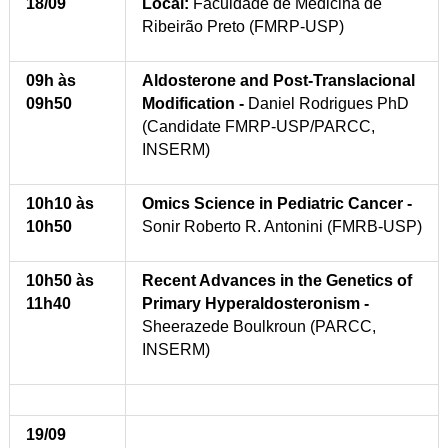
18/09
Local:
Faculdade de Medicina de
Ribeirão Preto (FMRP-USP)
09h às
Aldosterone and Post-Translacional
09h50
Modification -
Daniel Rodrigues PhD
(Candidate FMRP-USP/PARCC,
INSERM)
10h10 às
Omics Science in Pediatric Cancer -
10h50
Sonir Roberto R. Antonini (FMRB-USP)
10h50 às
Recent Advances in the Genetics of
11h40
Primary Hyperaldosteronism -
Sheerazede Boulkroun (PARCC,
INSERM)
19/09