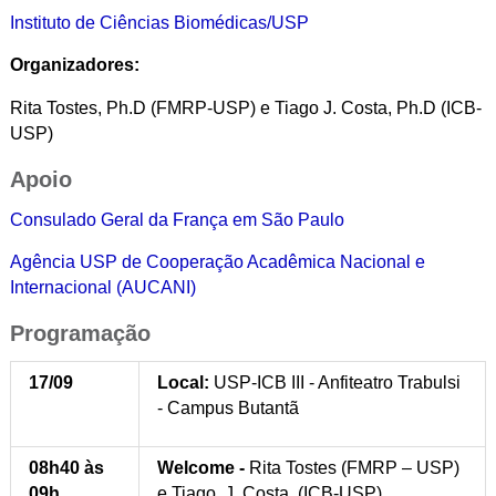
Instituto de Ciências Biomédicas/USP
Organizadores:
Rita Tostes, Ph.D (FMRP-USP)
e
Tiago J. Costa, Ph.D (ICB-
USP)
Apoio
Consulado Geral da França em São Paulo
Agência USP de Cooperação Acadêmica Nacional e
Internacional (AUCANI)
Programação
17/09
Local:
USP-ICB III - Anfiteatro Trabulsi
- Campus Butantã
08h40 às
Welcome -
Rita Tostes (FMRP – USP)
09h
e Tiago, J. Costa, (ICB-USP)