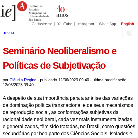
Ir
Ferramentas
Seções
para
Pessoais
o
conteúdo.
|
Cadastre-se
YouTube
Instagram
WhatsApp
English
Ir
para
menu
a
navegação
Seminário Neoliberalismo e
Políticas de Subjetivação
por
Cláudia Regina
-
publicado
12/06/2023 09:40
-
última modificação
12/06/2023 09:40
A despeito de sua importância para a análise das variações
da dominação política transnacional e de seus mecanismos
de reprodução social, as conformações subjetivas da
racionalidade neoliberal, cada vez mais instrumentalizadas
e generalizadas, têm sido tratadas, no Brasil, como questões
secundárias por boa parte das Ciências Sociais. Isolados e