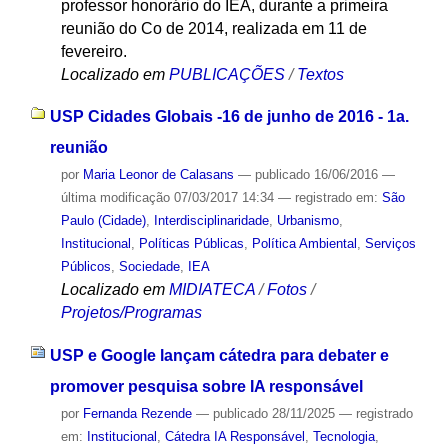
professor honorário do IEA, durante a primeira
reunião do Co de 2014, realizada em 11 de
fevereiro.
Localizado em
PUBLICAÇÕES
/
Textos
USP Cidades Globais -16 de junho de 2016 - 1a.
reunião
por
Maria Leonor de Calasans
—
publicado
16/06/2016
—
última modificação
07/03/2017 14:34
— registrado em:
São
Paulo (Cidade)
,
Interdisciplinaridade
,
Urbanismo
,
Institucional
,
Políticas Públicas
,
Política Ambiental
,
Serviços
Públicos
,
Sociedade
,
IEA
Localizado em
MIDIATECA
/
Fotos
/
Projetos/Programas
USP e Google lançam cátedra para debater e
promover pesquisa sobre IA responsável
por
Fernanda Rezende
—
publicado
28/11/2025
— registrado
em:
Institucional
,
Cátedra IA Responsável
,
Tecnologia
,