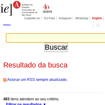
Ir
Ferramentas
Seções
para
Pessoais
o
conteúdo.
|
Cadastre-se
YouTube
Instagram
WhatsApp
English
Ir
para
menu
a
navegação
Resultado da busca
Assinar um RSS sempre atualizado.
483
itens atendem ao seu critério.
Filtrar os resultados