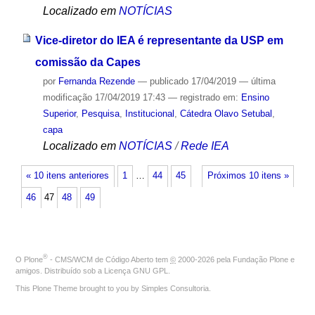
Localizado em
NOTÍCIAS
Vice-diretor do IEA é representante da USP em
comissão da Capes
por
Fernanda Rezende
—
publicado
17/04/2019
—
última
modificação
17/04/2019 17:43
— registrado em:
Ensino
Superior
,
Pesquisa
,
Institucional
,
Cátedra Olavo Setubal
,
capa
Localizado em
NOTÍCIAS
/
Rede IEA
« 10 itens anteriores
1
…
44
45
Próximos 10 itens »
46
47
48
49
®
O
Plone
- CMS/WCM de Código Aberto
tem
©
2000-2026 pela
Fundação Plone
e
amigos. Distribuído sob a
Licença GNU GPL
.
This Plone Theme brought to you by
Simples Consultoria
.