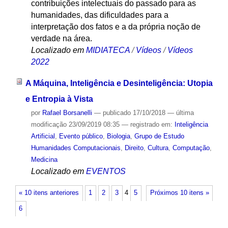
contribuições intelectuais do passado para as
humanidades, das dificuldades para a
interpretação dos fatos e a da própria noção de
verdade na área.
Localizado em
MIDIATECA
/
Vídeos
/
Vídeos
2022
A Máquina, Inteligência e Desinteligência: Utopia
e Entropia à Vista
por
Rafael Borsanelli
—
publicado
17/10/2018
—
última
modificação
23/09/2019 08:35
— registrado em:
Inteligência
Artificial
,
Evento público
,
Biologia
,
Grupo de Estudo
Humanidades Computacionais
,
Direito
,
Cultura
,
Computação
,
Medicina
Localizado em
EVENTOS
« 10 itens anteriores
1
2
3
4
5
Próximos 10 itens »
6