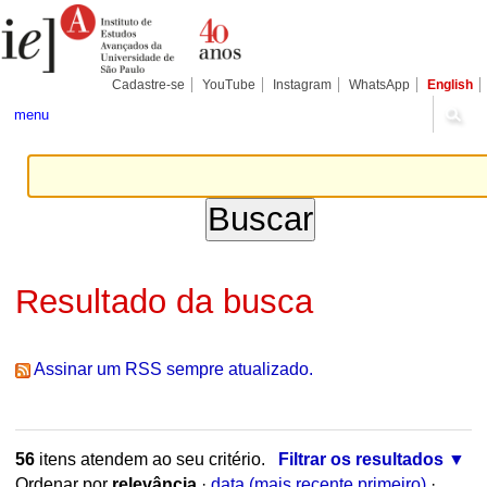
Ir
Ferramentas
Seções
para
Pessoais
o
conteúdo.
|
Cadastre-se
YouTube
Instagram
WhatsApp
English
Ir
para
menu
a
navegação
Resultado da busca
Assinar um RSS sempre atualizado.
56
itens atendem ao seu critério.
Filtrar os resultados
Ordenar por
relevância
·
data (mais recente primeiro)
·