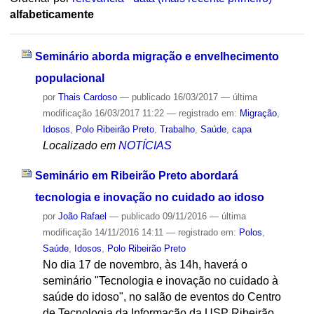
alfabeticamente
Seminário aborda migração e envelhecimento
populacional
por
Thais Cardoso
—
publicado
16/03/2017
—
última
modificação
16/03/2017 11:22
— registrado em:
Migração
,
Idosos
,
Polo Ribeirão Preto
,
Trabalho
,
Saúde
,
capa
Localizado em
NOTÍCIAS
Seminário em Ribeirão Preto abordará
tecnologia e inovação no cuidado ao idoso
por
João Rafael
—
publicado
09/11/2016
—
última
modificação
14/11/2016 14:11
— registrado em:
Polos
,
Saúde
,
Idosos
,
Polo Ribeirão Preto
No dia 17 de novembro, às 14h, haverá o
seminário "Tecnologia e inovação no cuidado à
saúde do idoso", no salão de eventos do Centro
de Tecnologia da Informação da USP Ribeirão