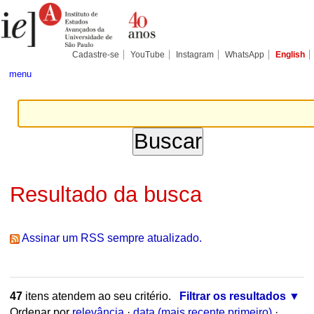
Ir
Ferramentas
Seções
para
Pessoais
o
conteúdo.
|
Cadastre-se
YouTube
Instagram
WhatsApp
English
Ir
para
menu
a
navegação
Resultado da busca
Assinar um RSS sempre atualizado.
47
itens atendem ao seu critério.
Filtrar os resultados
Ordenar por
relevância
·
data (mais recente primeiro)
·