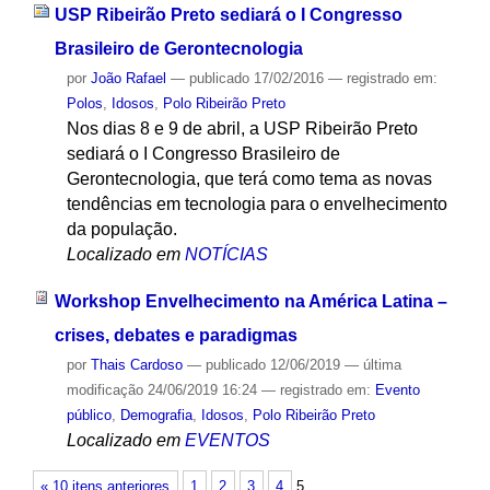
USP Ribeirão Preto sediará o I Congresso
Brasileiro de Gerontecnologia
por
João Rafael
—
publicado
17/02/2016
— registrado em:
Polos
,
Idosos
,
Polo Ribeirão Preto
Nos dias 8 e 9 de abril, a USP Ribeirão Preto
sediará o I Congresso Brasileiro de
Gerontecnologia, que terá como tema as novas
tendências em tecnologia para o envelhecimento
da população.
Localizado em
NOTÍCIAS
Workshop Envelhecimento na América Latina –
crises, debates e paradigmas
por
Thais Cardoso
—
publicado
12/06/2019
—
última
modificação
24/06/2019 16:24
— registrado em:
Evento
público
,
Demografia
,
Idosos
,
Polo Ribeirão Preto
Localizado em
EVENTOS
« 10 itens anteriores
1
2
3
4
5