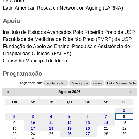
de Oxford
Latin American Research Network on Ageing (LARNA)
Apoio
Instituto de Estudos Avançados Polo Ribeirão Preto da USP
Faculdade de Medicina de Ribeirão Preto (FMRP) da USP
Fundação de Apoio ao Ensino, Pesquisa e Assistência do
Hospital das Clínicas (FAEPA)
Conselho Municipal do Idoso
Programação
registrado em:
Evento público
Demografia
Idosos
Polo Ribeirão Preto
«
Agosto 2026
»
Do
Se
Te
Qu
Qu
Se
Sa
Agosto
1
2
3
4
5
6
7
8
9
10
11
12
13
14
15
16
17
18
19
20
21
22
23
24
25
26
27
28
29