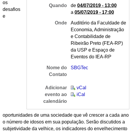
os
Quando
de
04/07/2019 - 13:00
desafios
a
05/07/2019 - 17:00
e
Onde
Auditório da Faculdade de
Economia, Administração
e Contabilidade de
Ribeirão Preto (FEA-RP)
da USP e Espaço de
Eventos do IEA-RP
Nome do
SBGTec
Contato
Adicionar
vCal
evento ao
iCal
calendário
oportunidades de uma sociedade que vê crescer a cada ano
o número de idosos em sua população. Serão discutidos a
subjetividade da velhice, os indicadores do envelhecimento