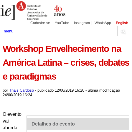
Ir
Ferramentas
Seções
para
Pessoais
o
conteúdo.
|
Cadastre-se
YouTube
Instagram
WhatsApp
English
Ir
para
menu
a
navegação
Workshop Envelhecimento na
América Latina – crises, debates
e paradigmas
por
Thais Cardoso
-
publicado
12/06/2019 16:20
-
última modificação
24/06/2019 16:24
O evento
vai
Detalhes do evento
abordar