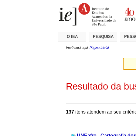
Ir
Ferramentas
Seções
para
Pessoais
o
conteúdo.
|
Ir
para
a
O IEA
PESQUISA
PESS
navegação
Você está aqui:
Página Inicial
Resultado da bu
137
itens atendem ao seu critéri
UNEafro - Cartografia do