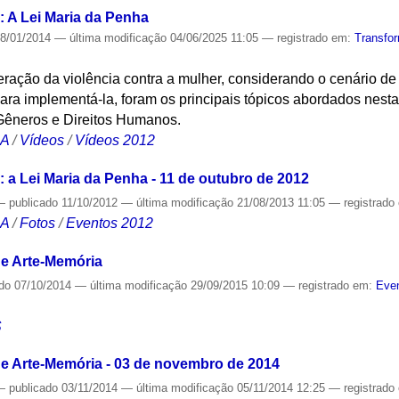
: A Lei Maria da Penha
8/01/2014
—
última modificação
04/06/2025 11:05
— registrado em:
Transfo
ração da violência contra a mulher, considerando o cenário de
ara implementá-la, foram os principais tópicos abordados nest
 Gêneros e Direitos Humanos.
CA
/
Vídeos
/
Vídeos 2012
: a Lei Maria da Penha - 11 de outubro de 2012
—
publicado
11/10/2012
—
última modificação
21/08/2013 11:05
— registrado
CA
/
Fotos
/
Eventos 2012
de Arte-Memória
ado
07/10/2014
—
última modificação
29/09/2015 10:09
— registrado em:
Even
S
e Arte-Memória - 03 de novembro de 2014
—
publicado
03/11/2014
—
última modificação
05/11/2014 12:25
— registrado