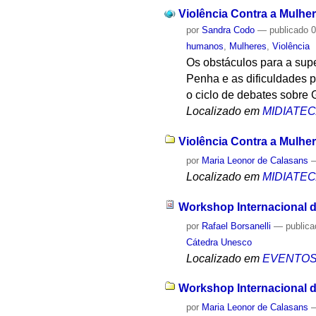
Violência Contra a Mulher
por
Sandra Codo
—
publicado
0
humanos
,
Mulheres
,
Violência
Os obstáculos para a supe
Penha e as dificuldades p
o ciclo de debates sobre
Localizado em
MIDIATE
Violência Contra a Mulher
por
Maria Leonor de Calasans
Localizado em
MIDIATE
Workshop Internacional 
por
Rafael Borsanelli
—
public
Cátedra Unesco
Localizado em
EVENTO
Workshop Internacional d
por
Maria Leonor de Calasans