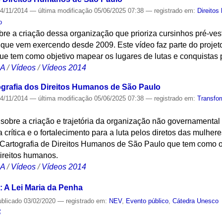
4/11/2014
—
última modificação
05/06/2025 07:38
— registrado em:
Direito
o
e a criação dessa organização que prioriza cursinhos pré-vest
 que vem exercendo desde 2009. Este vídeo faz parte do projeto
 tem como objetivo mapear os lugares de lutas e conquistas p
CA
/
Vídeos
/
Vídeos 2014
ografia dos Direitos Humanos de São Paulo
4/11/2014
—
última modificação
05/06/2025 07:38
— registrado em:
Transfo
obre a criação e trajetória da organização não governamental 
 crítica e o fortalecimento para a luta pelos diretos das mulher
to Cartografia de Direitos Humanos de São Paulo que tem como 
direitos humanos.
CA
/
Vídeos
/
Vídeos 2014
: A Lei Maria da Penha
ublicado
03/02/2020
— registrado em:
NEV
,
Evento público
,
Cátedra Unesco
S