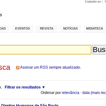
Cadastre-se
Busca
Busca
Avançad
OAS
EVENTOS
REVISTA
NOTÍCIAS
MIDIATECA
sca
Assinar um RSS sempre atualizado.
o.
Filtrar os resultados
Ordenar por
relevância
·
data (mais rec
s Direitos Humanos de São Paulo