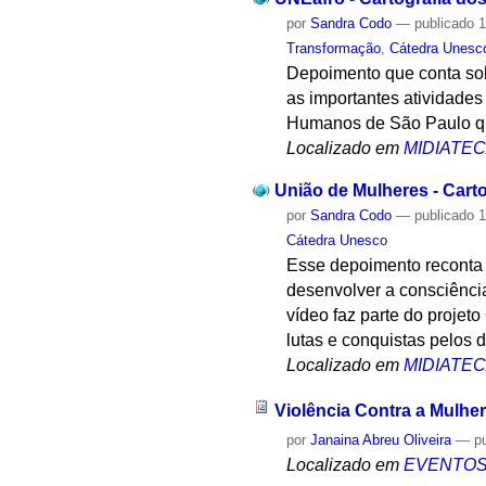
por
Sandra Codo
—
publicado
1
Transformação
,
Cátedra Unesc
Depoimento que conta sobr
as importantes atividades
Humanos de São Paulo que
Localizado em
MIDIATE
União de Mulheres - Cart
por
Sandra Codo
—
publicado
1
Cátedra Unesco
Esse depoimento reconta s
desenvolver a consciência
vídeo faz parte do proje
lutas e conquistas pelos 
Localizado em
MIDIATE
Violência Contra a Mulher
por
Janaina Abreu Oliveira
—
p
Localizado em
EVENTO