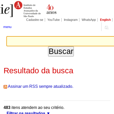
Ir
Ferramentas
Seções
para
Pessoais
o
conteúdo.
|
Cadastre-se
YouTube
Instagram
WhatsApp
English
Ir
para
menu
a
navegação
Resultado da busca
Assinar um RSS sempre atualizado.
483
itens atendem ao seu critério.
Filtrar os resultados