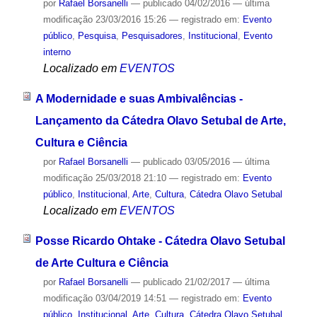
por
Rafael Borsanelli
—
publicado
04/02/2016
—
última
modificação
23/03/2016 15:26
— registrado em:
Evento
público
,
Pesquisa
,
Pesquisadores
,
Institucional
,
Evento
interno
Localizado em
EVENTOS
A Modernidade e suas Ambivalências -
Lançamento da Cátedra Olavo Setubal de Arte,
Cultura e Ciência
por
Rafael Borsanelli
—
publicado
03/05/2016
—
última
modificação
25/03/2018 21:10
— registrado em:
Evento
público
,
Institucional
,
Arte
,
Cultura
,
Cátedra Olavo Setubal
Localizado em
EVENTOS
Posse Ricardo Ohtake - Cátedra Olavo Setubal
de Arte Cultura e Ciência
por
Rafael Borsanelli
—
publicado
21/02/2017
—
última
modificação
03/04/2019 14:51
— registrado em:
Evento
público
,
Institucional
,
Arte
,
Cultura
,
Cátedra Olavo Setubal