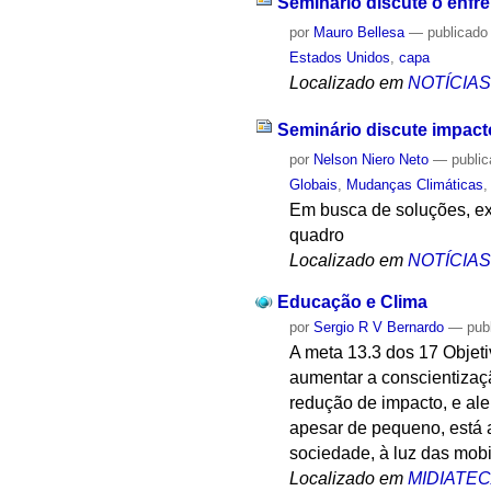
Seminário discute o enfr
por
Mauro Bellesa
—
publicado
Estados Unidos
,
capa
Localizado em
NOTÍCIA
Seminário discute impact
por
Nelson Niero Neto
—
publi
Globais
,
Mudanças Climáticas
Em busca de soluções, exp
quadro
Localizado em
NOTÍCIA
Educação e Clima
por
Sergio R V Bernardo
—
pub
A meta 13.3 dos 17 Objet
aumentar a conscientizaçã
redução de impacto, e ale
apesar de pequeno, está a
sociedade, à luz das mobi
Localizado em
MIDIATE