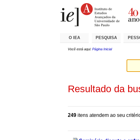
Ir
Ferramentas
Seções
para
Pessoais
o
conteúdo.
|
Ir
para
a
O IEA
PESQUISA
PESS
navegação
Você está aqui:
Página Inicial
Resultado da bu
249
itens atendem ao seu critéri