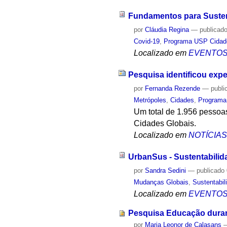
Fundamentos para Suste
por
Cláudia Regina
—
publicad
Covid-19
,
Programa USP Cidad
Localizado em
EVENTO
Pesquisa identificou exp
por
Fernanda Rezende
—
publi
Metrópoles
,
Cidades
,
Programa
Um total de 1.956 pessoa
Cidades Globais.
Localizado em
NOTÍCIA
UrbanSus - Sustentabilid
por
Sandra Sedini
—
publicado
Mudanças Globais
,
Sustentabil
Localizado em
EVENTO
Pesquisa Educação duran
por
Maria Leonor de Calasans