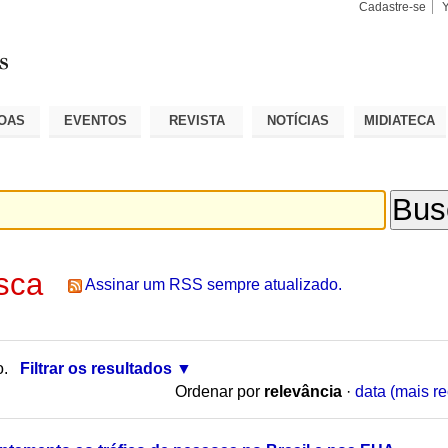
Cadastre-se
Busca
Busca
Avançad
OAS
EVENTOS
REVISTA
NOTÍCIAS
MIDIATECA
sca
Assinar um RSS sempre atualizado.
o.
Filtrar os resultados
Ordenar por
relevância
·
data (mais re