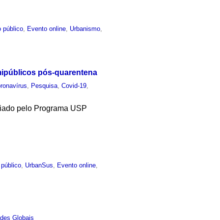
 público
,
Evento online
,
Urbanismo
,
mipúblicos pós-quarentena
ronavírus
,
Pesquisa
,
Covid-19
,
criado pelo Programa USP
 público
,
UrbanSus
,
Evento online
,
des Globais