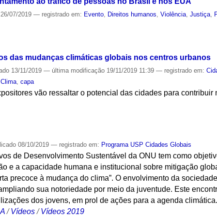
entamento ao tráfico de pessoas no Brasil e nos EUA
26/07/2019
— registrado em:
Evento
,
Direitos humanos
,
Violência
,
Justiça
,
S
os das mudanças climáticas globais nos centros urbanos
cado
13/11/2019
—
última modificação
19/11/2019 11:39
— registrado em:
Cid
,
Clima
,
capa
ositores vão ressaltar o potencial das cidades para contribuir
S
licado
08/10/2019
— registrado em:
Programa USP Cidades Globais
ivos de Desenvolvimento Sustentável da ONU tem como objetiv
o e a capacidade humana e institucional sobre mitigação globa
rta precoce à mudança do clima”. O envolvimento da sociedade 
mpliando sua notoriedade por meio da juventude. Este encontro
lizações dos jovens, em prol de ações para a agenda climática
CA
/
Vídeos
/
Vídeos 2019