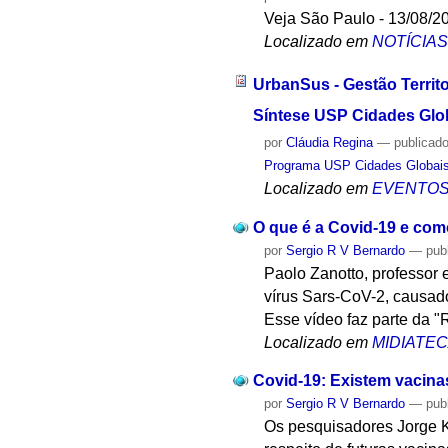
Veja São Paulo - 13/08/2
Localizado em
NOTÍCIA
UrbanSus - Gestão Territ
Síntese USP Cidades Glo
por
Cláudia Regina
—
publicad
Programa USP Cidades Globai
Localizado em
EVENTO
O que é a Covid-19 e como
por
Sergio R V Bernardo
—
pub
Paolo Zanotto, professor 
vírus Sars-CoV-2, causad
Esse vídeo faz parte da 
Localizado em
MIDIATE
Covid-19: Existem vacina
por
Sergio R V Bernardo
—
pub
Os pesquisadores Jorge K