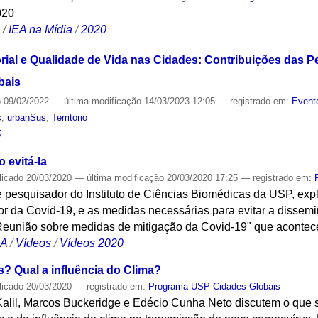
020
S
/
IEA na Mídia
/
2020
orial e Qualidade de Vida nas Cidades: Contribuições das 
bais
o
09/02/2022
—
última modificação
14/03/2023 12:05
— registrado em:
Event
s
,
urbanSus
,
Território
S
 evitá-la
licado
20/03/2020
—
última modificação
20/03/2020 17:25
— registrado em:
e pesquisador do Instituto de Ciências Biomédicas da USP, exp
or da Covid-19, e as medidas necessárias para evitar a dissem
"Reunião sobre medidas de mitigação da Covid-19" que aconte
CA
/
Vídeos
/
Vídeos 2020
s? Qual a influência do Clima?
licado
20/03/2020
— registrado em:
Programa USP Cidades Globais
alil, Marcos Buckeridge e Edécio Cunha Neto discutem o que 