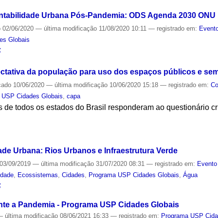
ntabilidade Urbana Pós-Pandemia: ODS Agenda 2030 ONU
o
02/06/2020
—
última modificação
11/08/2020 10:11
— registrado em:
Evento
es Globais
S
ectativa da população para uso dos espaços públicos e se
cado
10/06/2020
—
última modificação
10/06/2020 15:18
— registrado em:
Co
 USP Cidades Globais
,
capa
s de todos os estados do Brasil responderam ao questionário 
S
ade Urbana: Rios Urbanos e Infraestrutura Verde
03/09/2019
—
última modificação
31/07/2020 08:31
— registrado em:
Evento
idade
,
Ecossistemas
,
Cidades
,
Programa USP Cidades Globais
,
Água
S
te a Pandemia - Programa USP Cidades Globais
—
última modificação
08/06/2021 16:33
— registrado em:
Programa USP Cida