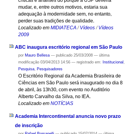
críticas e análises do porquê a USP deveria
mudar, e, entre outros motivos, estaria sua
adequação à modernidade sem, no entanto,
perder suas tradições de qualidade.
Localizado em
MIDIATECA
/
Vídeos
/
Vídeos
2009
ABC inaugura escritório regional em São Paulo
por
Mauro Bellesa
—
publicado
25/03/2008
—
última
modificação
03/04/2013 14:56
— registrado em:
Institucional
,
Pesquisa
,
Pesquisadores
O Escritório Regional da Academia Brasileira de
Ciências em São Paulo será inaugurado no dia 8
de abril, às 13h30, com evento no Auditório
Alberto Carvalho da Silva, no IEA.
Localizado em
NOTÍCIAS
Academia Intercontinental anuncia novo prazo
de inscrição
por
Rafael Borsanelli
—
publicado
15/07/2014
—
última