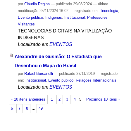
por
Cláudia Regina
—
publicado
29/08/2024
—
última
modificação
25/11/2024 16:02
— registrado em:
Tecnologia
,
Evento público
,
Indígenas
,
Institucional
,
Professores
Visitantes
TECNOLOGIAS DIGITAIS NA VITALIZAÇÃO
INDÍGENAS
Localizado em
EVENTOS
Alexandre de Gusmão: O Estadista que
Desenhou o Mapa do Brasil
por
Rafael Borsanelli
—
publicado
27/11/2019
— registrado
em:
Institucional
,
Evento público
,
Relações Internacionais
Localizado em
EVENTOS
« 10 itens anteriores
1
2
3
4
5
Próximos 10 itens »
6
7
8
…
49