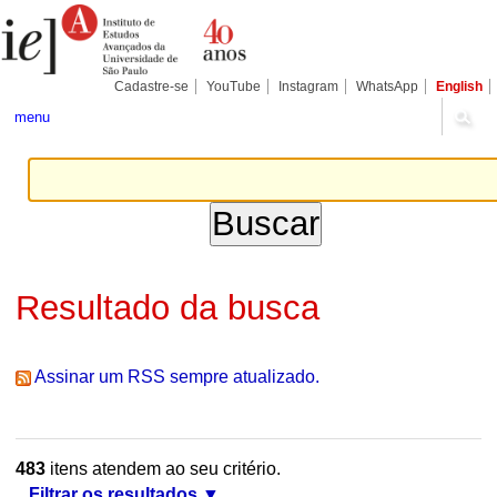
Ir
Ferramentas
Seções
para
Pessoais
o
conteúdo.
|
Cadastre-se
YouTube
Instagram
WhatsApp
English
Ir
para
menu
a
navegação
Resultado da busca
Assinar um RSS sempre atualizado.
483
itens atendem ao seu critério.
Filtrar os resultados