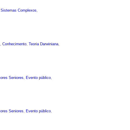
,
Sistemas Complexos
,
a
,
Conhecimento
,
Teoria Darwiniana
,
sores Seniores
,
Evento público
,
sores Seniores
,
Evento público
,