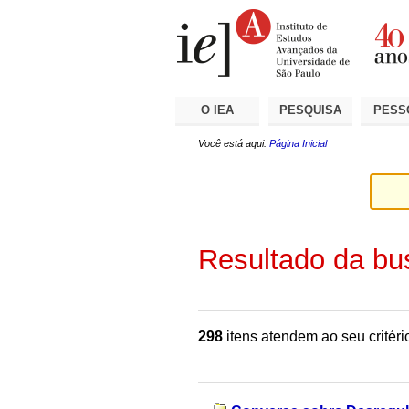
Ir
Ferramentas
Seções
para
Pessoais
o
conteúdo.
|
Ir
para
a
O IEA
PESQUISA
PESS
navegação
Você está aqui:
Página Inicial
Resultado da bu
298
itens atendem ao seu critéri