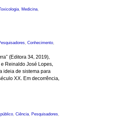
Toxicologia
,
Medicina
,
Pesquisadores
,
Conhecimento
,
ra" (Editora 34, 2019),
, e Reinaldo José Lopes,
a ideia de sistema para
 século XX. Em decorrência,
público
,
Ciência
,
Pesquisadores
,