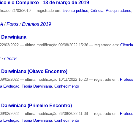
co e o Complexo - 13 de março de 2019
licado
21/03/2019
— registrado em:
Evento público
,
Ciência
,
Pesquisadores
CA
/
Fotos
/
Eventos 2019
 Darwiniana
22/03/2022
—
última modificação
09/08/2022 15:36
— registrado em:
Ciênci
S
/
Ciclos
 Darwiniana (Oitavo Encontro)
09/02/2022
—
última modificação
10/11/2022 16:20
— registrado em:
Profes
da Evolução
,
Teoria Darwiniana
,
Conhecimento
S
 Darwiniana (Primeiro Encontro)
09/02/2022
—
última modificação
26/09/2022 11:38
— registrado em:
Profes
da Evolução
,
Teoria Darwiniana
,
Conhecimento
S