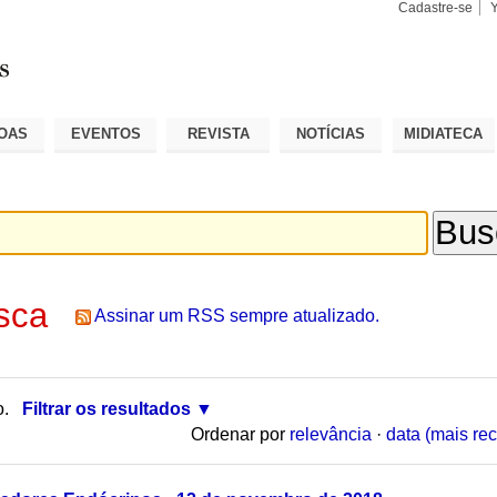
Cadastre-se
Busca
Busca
Avançad
OAS
EVENTOS
REVISTA
NOTÍCIAS
MIDIATECA
sca
Assinar um RSS sempre atualizado.
o.
Filtrar os resultados
Ordenar por
relevância
·
data (mais rec