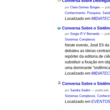
Conversa sobre Desregul
por
Clara Gomes Borges
—
pub
Conhecimento
,
Pesquisa
,
Saúd
Localizado em
MIDIATE
Conversa Sobre o Sistêm
por
Sergio R V Bernardo
—
pub
Sistemas Complexos
Neste evento, José Eli da
debateu as ideias centra
repórter da editoria de c
substituir a fixação em o
uma dominante “sistêmica”
Localizado em
MIDIATE
Conversa Sobre o Sistêm
por
Sandra Sedini
—
publicado
Sistemas Complexos
,
Conheci
Localizado em
EVENTO