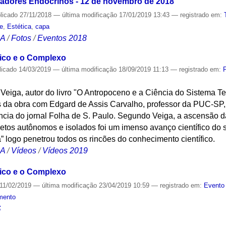
adores Endócrinos - 12 de novembro de 2018
licado
27/11/2018
—
última modificação
17/01/2019 13:43
— registrado em:
e
,
Estética
,
capa
CA
/
Fotos
/
Eventos 2018
ico e o Complexo
licado
14/03/2019
—
última modificação
18/09/2019 11:13
— registrado em:
 Veiga, autor do livro "O Antropoceno e a Ciência do Sistema Ter
is da obra com Edgard de Assis Carvalho, professor da PUC-SP
iência do jornal Folha de S. Paulo. Segundo Veiga, a ascensão d
bjetos autônomos e isolados foi um imenso avanço científico do
 logo penetrou todos os rincões do conhecimento científico.
CA
/
Vídeos
/
Vídeos 2019
ico e o Complexo
11/02/2019
—
última modificação
23/04/2019 10:59
— registrado em:
Evento 
mento
S