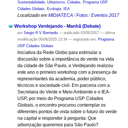
Sustentabilidade
,
Urbanismo
,
Cidades
,
Programa USP
Cidades Globais
,
Ecologia
,
IEA
Localizado em
MIDIATECA
/
Fotos
/
Eventos 2017
Workshop Verdejando - Manhã (Debate)
por
Sergio R V Bernardo
—
publicado
03/05/2017
—
última
modificação
05/06/2025 13:34
— registrado em:
Programa
USP Cidades Globais
Iniciativa da Rede Globo para estimular a
discussão sobre a importância do verde na vida
da cidade de São Paulo, o Verdejando realizou
este ano o primeiro workshop com a presença de
representantes da academia, poder público,
técnicos e sociedade civil. Em parceria com a
Secretaria do Verde e Meio Ambiente e o IEA-
USP, por meio do Programa USP Cidades
Globais, o encontro procurou contemplar os
diferentes pontos de vista sobre o futuro do verde
na capital e responder à pergunta: Que
arborização queremos para São Paulo?