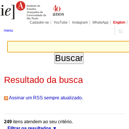
Ir
Ferramentas
Seções
para
Pessoais
o
conteúdo.
|
Cadastre-se
YouTube
Instagram
WhatsApp
English
Ir
para
menu
a
navegação
Resultado da busca
Assinar um RSS sempre atualizado.
249
itens atendem ao seu critério.
Filtrar os resultados